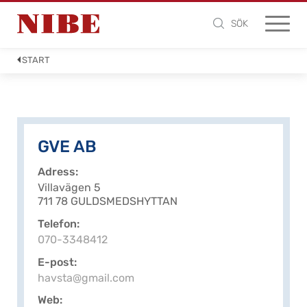
SÖK
START
GVE AB
Adress
Villavägen 5
711 78 GULDSMEDSHYTTAN
Telefon
070-3348412
E-post
havsta@gmail.com
Web