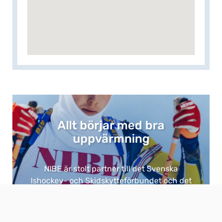
Allt börjar med bra
uppvärmning​
NIBE är stolt partner till det Svenska
Ishockey- och Skidskytteförbundet och det
är ingen tillfällighet. ​
Eftersom bra uppvärmning är grunden för
allt. ​