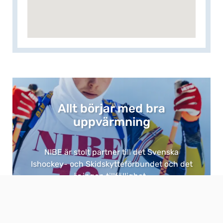
Allt börjar med bra
uppvärmning​
NIBE är stolt partner till det Svenska
Ishockey- och Skidskytteförbundet och det
är ingen tillfällighet. ​
Eftersom bra uppvärmning är grunden för
allt. ​