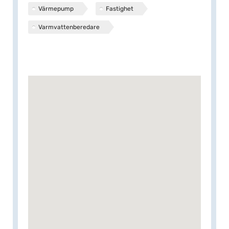
Värmepump
Fastighet
Varmvattenberedare