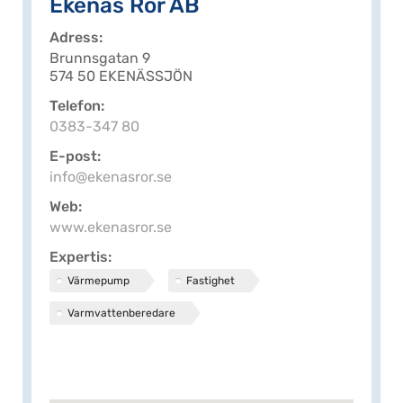
Ekenäs Rör AB
Adress
Brunnsgatan 9
574 50 EKENÄSSJÖN
Telefon
0383-347 80
E-post
info@ekenasror.se
Web
www.ekenasror.se
Expertis
Värmepump
Fastighet
Varmvattenberedare