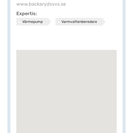
www.backarydsvvs.se
Expertis
Värmepump
Varmvattenberedare