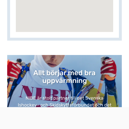
Allt börjar med bra
uppvärmning​
NIBE är stolt partner till det Svenska
Ishockey- och Skidskytteförbundet och det
är ingen tillfällighet. ​
Eftersom bra uppvärmning är grunden för
allt. ​