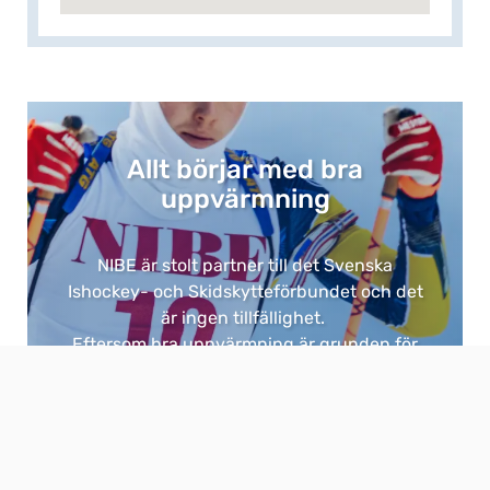
Allt börjar med bra
uppvärmning​
NIBE är stolt partner till det Svenska
Ishockey- och Skidskytteförbundet och det
är ingen tillfällighet. ​
Eftersom bra uppvärmning är grunden för
allt. ​
​Med NIBE får du energieffektiva och
hållbara lösningar för hem och fastigheter,
utvecklade i Sverige för vårt klimat.