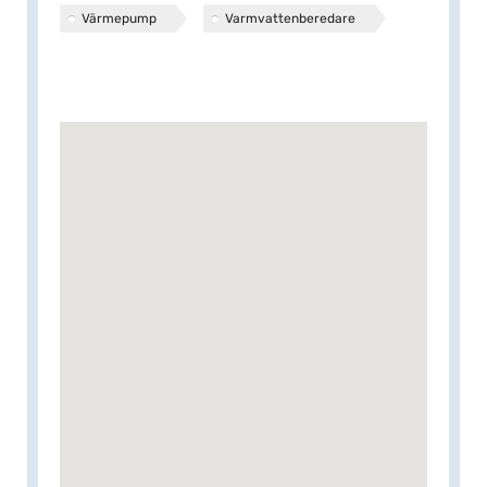
Värmepump
Varmvattenberedare