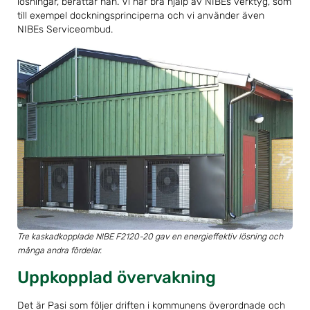
lösningar, berättar han. Vi har bra hjälp av NIBEs verktyg, som
till exempel dockningsprinciperna och vi använder även
NIBEs Serviceombud.
Tre kaskadkopplade NIBE F2120-20 gav en energieffektiv lösning och
många andra fördelar.
Uppkopplad övervakning
Det är Pasi som följer driften i kommunens överordnade och