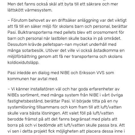
Men det fanns också skäl att byta till ett säkrare och mer
lättskött värmesystem.
– Förutom behovet av en driftsäker anläggning var det viktigt
att få till en säker miljö för skolans barn och personal, berättar
Pasi. Bulktransporterna med pellets blev ett orosmoment för
barn och personal när lastbilen skulle backa in på området.
Dessutom krävde pelletspan-nan mycket underhåll med
många sotarbesök. Utöver det ville vi också åstadkomma en
miljöförbättring genom att få ner transporterna och skolans
koldioxidutsläpp.
Pasi inledde en dialog med NIBE och Eriksson VVS som
kommunen har avtal med.
– Vi känner installatören väl och har goda erfarenheter av
NIBEs sortiment, med många system från NIBE i vårt övriga
fastighetsbestånd, berättar Pasi. Vi började titta på en ny
systemlösning tillsammans och kom fram till att luft/vatten
skulle vara bästa lösningen. Att valet föll på luft/vatten
berodde främst på att det fanns begränsat med plats att
borra på och vi bedömde att luft/vatten skulle passa bra. Att
vi sen i detta projekt fick möjligheten att placera dessa inne i