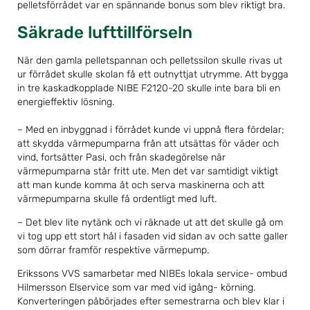
pelletsförrådet var en spännande bonus som blev riktigt bra.
Säkrade lufttillförseln
När den gamla pelletspannan och pelletssilon skulle rivas ut
ur förrådet skulle skolan få ett outnyttjat utrymme. Att bygga
in tre kaskadkopplade NIBE F2120-20 skulle inte bara bli en
energieffektiv lösning.
– Med en inbyggnad i förrådet kunde vi uppnå flera fördelar;
att skydda värmepumparna från att utsättas för väder och
vind, fortsätter Pasi, och från skadegörelse när
värmepumparna står fritt ute. Men det var samtidigt viktigt
att man kunde komma åt och serva maskinerna och att
värmepumparna skulle få ordentligt med luft.
– Det blev lite nytänk och vi räknade ut att det skulle gå om
vi tog upp ett stort hål i fasaden vid sidan av och satte galler
som dörrar framför respektive värmepump.
Erikssons VVS samarbetar med NIBEs lokala service- ombud
Hilmersson Elservice som var med vid igång- körning.
Konverteringen påbörjades efter semestrarna och blev klar i