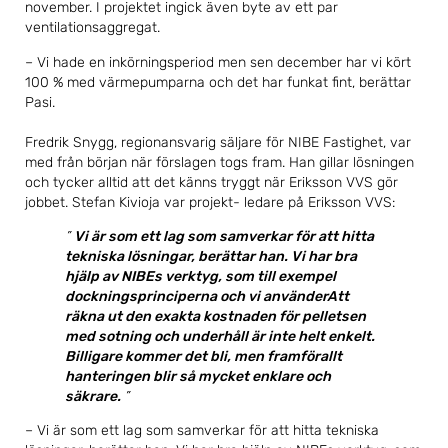
november. I projektet ingick även byte av ett par
ventilationsaggregat.
– Vi hade en inkörningsperiod men sen december har vi kört
100 % med värmepumparna och det har funkat fint, berättar
Pasi.
Fredrik Snygg, regionansvarig säljare för NIBE Fastighet, var
med från början när förslagen togs fram. Han gillar lösningen
och tycker alltid att det känns tryggt när Eriksson VVS gör
jobbet. Stefan Kivioja var projekt- ledare på Eriksson VVS:
Vi är som ett lag som samverkar för att hitta
tekniska lösningar, berättar han. Vi har bra
hjälp av NIBEs verktyg, som till exempel
dockningsprinciperna och vi använderAtt
räkna ut den exakta kostnaden för pelletsen
med sotning och underhåll är inte helt enkelt.
Billigare kommer det bli, men framförallt
hanteringen blir så mycket enklare och
säkrare.
– Vi är som ett lag som samverkar för att hitta tekniska