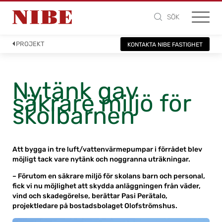
SÖK
PROJEKT
KONTAKTA NIBE FASTIGHET
Nytänk gav
säkrare miljö för
skolbarnen
Att bygga in tre luft/vattenvärmepumpar i förrådet blev
möjligt tack vare nytänk och noggranna uträkningar.
– Förutom en säkrare miljö för skolans barn och personal,
fick vi nu möjlighet att skydda anläggningen från väder,
vind och skadegörelse, berättar Pasi Perätalo,
projektledare på bostadsbolaget Olofströmshus.