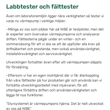
Labbtester och fälttester
Även om laboratoriemiljön ligger nära verkligheten så testar vi
varje ny värmepump i verkliga miljöer.
–Många av oss som jobbar här på NIBE är testpiloter, men det
är experter som övervakar värmepumparna och analyserar
driften. Fälttesterna pågår under en vinter- och en
sommarsäsong för att vi ska se att de uppfyller alla krav på
driftsäkerhet och prestanda, men också användarvänlighet,
installatörsvänlighet och servicevänlighet.
Utvecklingen fortsätter även efter att värmepumpen släppts
för försäljning.
–Eftersom vi har en egen molntjänst där vi får återkoppling
från våra fälttester på hur produkten går och används kan vi
fortsätta utvecklingsarbetet med mjukvaran, för att
ytterligare förbättra driften och användarvänligheten och
lägga till nya funktioner.
”Styrsystemet är värmepumpens hjärna. Det är helt utvecklat
av oss på NIBE.”