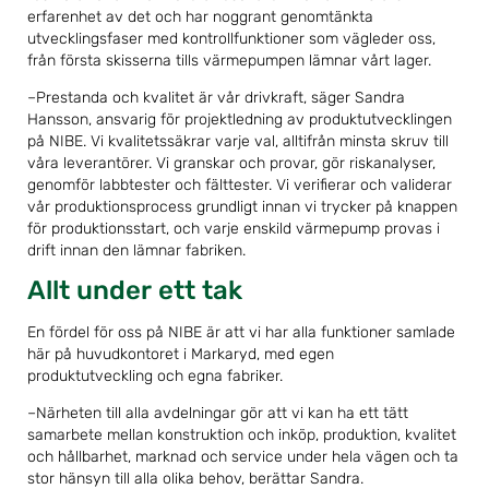
erfarenhet av det och har noggrant genomtänkta
utvecklingsfaser med kontrollfunktioner som vägleder oss,
från första skisserna tills värmepumpen lämnar vårt lager.
–Prestanda och kvalitet är vår drivkraft, säger Sandra
Hansson, ansvarig för projektledning av produktutvecklingen
på NIBE. Vi kvalitetssäkrar varje val, alltifrån minsta skruv till
våra leverantörer. Vi granskar och provar, gör riskanalyser,
genomför labbtester och fälttester. Vi verifierar och validerar
vår produktionsprocess grundligt innan vi trycker på knappen
för produktionsstart, och varje enskild värmepump provas i
drift innan den lämnar fabriken.
Allt under ett tak
En fördel för oss på NIBE är att vi har alla funktioner samlade
här på huvudkontoret i Markaryd, med egen
produktutveckling och egna fabriker.
–Närheten till alla avdelningar gör att vi kan ha ett tätt
samarbete mellan konstruktion och inköp, produktion, kvalitet
och hållbarhet, marknad och service under hela vägen och ta
stor hänsyn till alla olika behov, berättar Sandra.