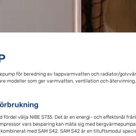
P
rmepump för beredning av tappvarmvatten och radiator/golvvä
are modeller som ger varmvatten, ventilation och återvinning.
förbrukning
 fördel välja NIBE S735. Det är en energi- och effektsnål fr
kompressor vars besparing kan mäta sig med bergvärmepumpa
 kombinerat med SAM S42. SAM S42 är en tilluftsmodul specie