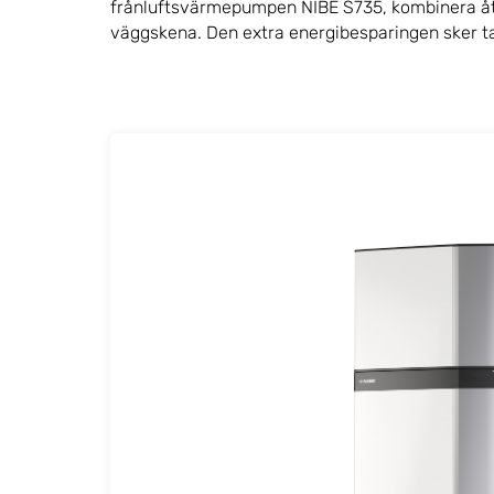
frånluftsvärmepumpen NIBE S735, kombinera åte
väggskena. Den extra energibesparingen sker tack