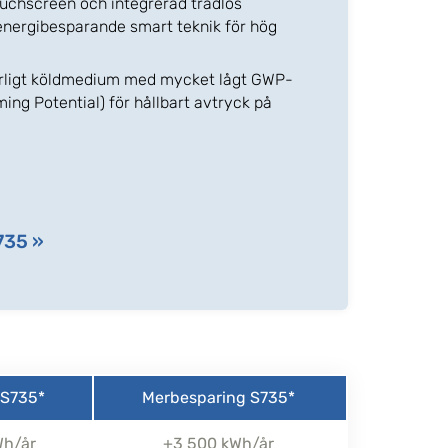
uchscreen och integrerad trådlös
nergibesparande smart teknik för hög
urligt köldmedium med mycket lågt GWP-
ing Potential) för hållbart avtryck på
735 »
 S735*
Merbesparing S735*
Wh/år
+3 500 kWh/år