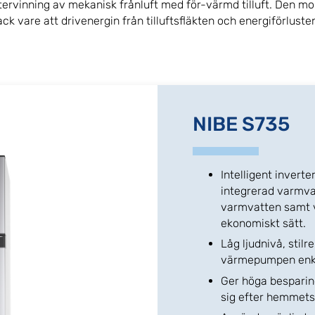
rvinning av mekanisk frånluft med för-värmd tilluft. Den m
 vare att drivenergin från tilluftsfläkten och energiförlusten 
NIBE S735
Intelligent inver
integrerad varmv
varmvatten samt ve
ekonomiskt sätt.
Låg ljudnivå, stil
värmepumpen enkel
Ger höga besparin
sig efter hemmet