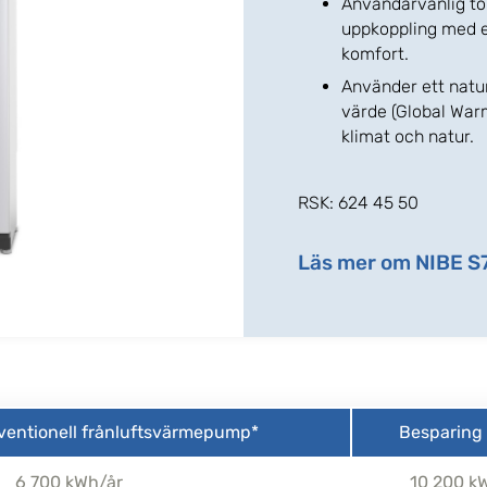
Användarvänlig to
uppkoppling med e
komfort.
Använder ett nat
värde (Global Warm
klimat och natur.
RSK: 624 45 50
Läs mer om NIBE S
ventionell frånluftsvärmepump*
Besparing
6 700 kWh/år
10 200 k