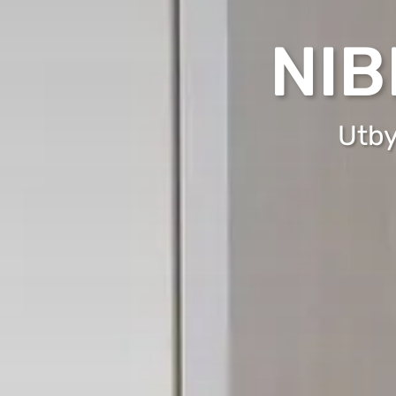
NIB
Utby