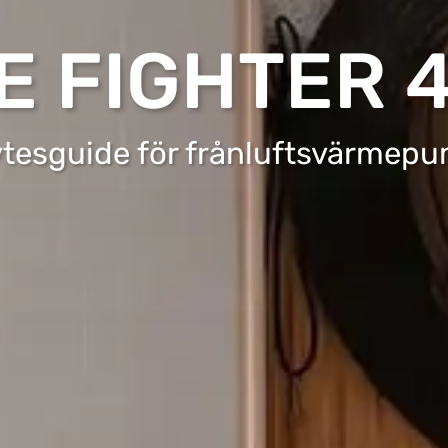
E FIGHTER 
tesguide för frånluftsvärmep