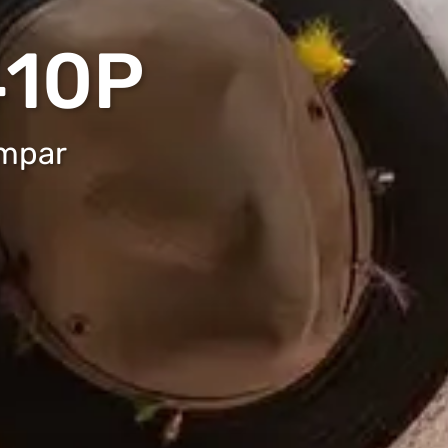
410P
umpar