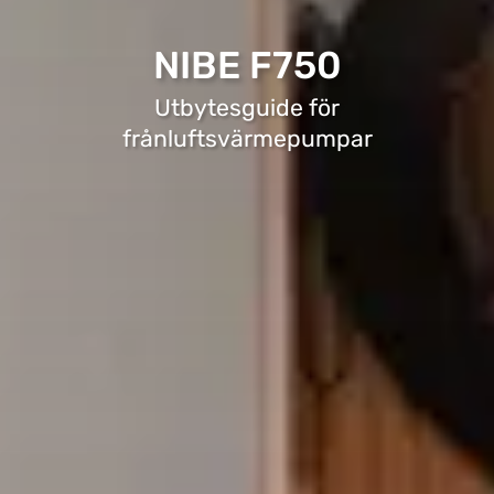
NIBE F750
Utbytesguide för
frånluftsvärmepumpar