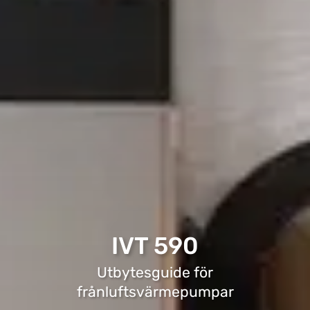
IVT 590
Utbytesguide för
frånluftsvärmepumpar