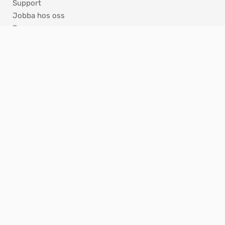
Support
Jobba hos oss
Press
Nyhetsbrev
ISO - Certifikat
KONTAKT
Hannabadsvägen 5
285 32 Markaryd
info@nibe.se
Reception 0433 – 27 30 00
Product Security
Integritetspolicy