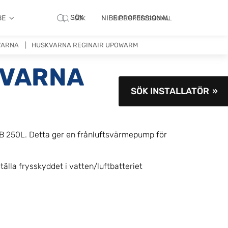
SÖK
BE
NIBE PROFESSIONAL
SÖK
NIBE PROFESSIONAL
VARNA
HUSKVARNA REGINAIR UPOWARM
KVARNA
SÖK INSTALLATÖR
 VB 250L. Detta ger en frånluftsvärmepump för
tälla frysskyddet i vatten/luftbatteriet