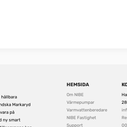
HEMSIDA
K
Om NIBE 
Ha
hållbara 
Värmepumpar
28
ändska Markaryd 
Varmvattenberedare
in
vara på 
NIBE Fastighet
Re
d ny smart 
Support
0