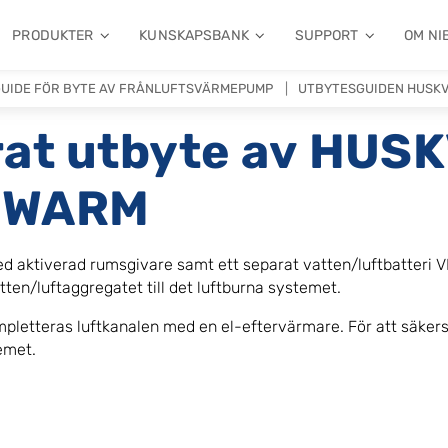
PRODUKTER
KUNSKAPSBANK
SUPPORT
OM NI
UIDE FÖR BYTE AV FRÅNLUFTSVÄRMEPUMP
UTBYTESGUIDEN HUSK
at utbyte av HUS
OWARM
med aktiverad rumsgivare samt ett separat vatten/luftbatteri
en/luftaggregatet till det luftburna systemet.
ompletteras luftkanalen med en el-eftervärmare. För att säkers
emet.