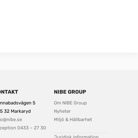
ONTAKT
NIBE GROUP
nnabadsvägen 5
Om NIBE Group
5 32 Markaryd
Nyheter
fo@nibe.se
Miljö & Hållbarhet
ception 0433 – 27 30 
0
pdf, 37.8 kB.
Juridisk information