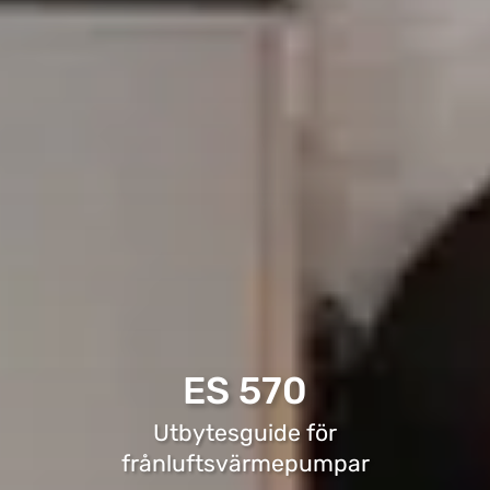
ES 570
Utbytesguide för
frånluftsvärmepumpar