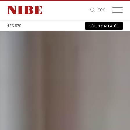
SÖK
ES 570
SÖK INSTALLATÖR