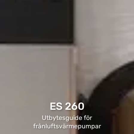
ES 260
Utbytesguide för
frånluftsvärmepumpar