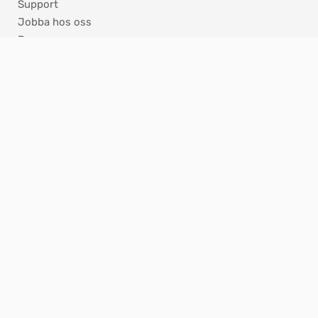
Support
Jobba hos oss
Press
Nyhetsbrev
ISO - Certifikat
KONTAKT
Hannabadsvägen 5
285 32 Markaryd
info@nibe.se
Reception 0433 – 27 30 00
Product Security
Integritetspolicy