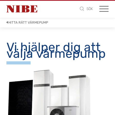
SÖK
HITTA RÄTT VÄRMEPUMP
Vi hjälper dig att
välja värmepump