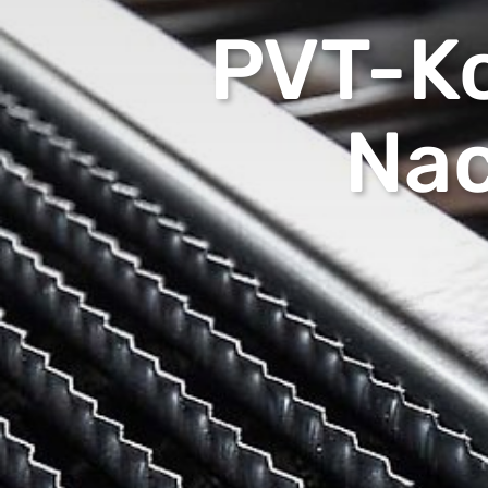
PVT-Ko
Nac