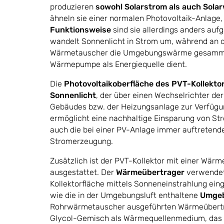
produzieren
sowohl Solarstrom als auch Sola
ähneln sie einer normalen Photovoltaik-Anlage,
Funktionsweise
sind sie allerdings anders auf
wandelt Sonnenlicht in Strom um, während an d
Wärmetauscher die Umgebungswärme gesammel
Wärmepumpe als Energiequelle dient.
Die
Photovoltaikoberfläche des PVT-Kollekto
Sonnenlicht
, der über einen Wechselrichter der
Gebäudes bzw. der Heizungsanlage zur Verfügung
ermöglicht eine nachhaltige Einsparung von St
auch die bei einer PV-Anlage immer auftreten
Stromerzeugung.
Zusätzlich ist der PVT-Kollektor mit einer Wär
ausgestattet. Der
Wärmeübertrager
verwendet 
Kollektorfläche mittels Sonneneinstrahlung e
wie die in der Umgebungsluft enthaltene
Umge
Rohrwärmetauscher ausgeführten Wärmeübertr
Glycol-Gemisch als Wärmequellenmedium, das