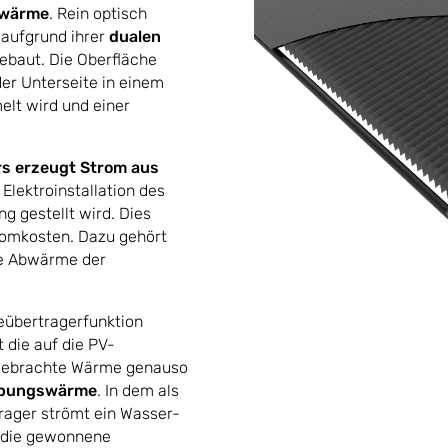
rwärme
. Rein optisch
 aufgrund ihrer
dualen
gebaut. Die Oberfläche
er Unterseite in einem
t wird und einer
rs erzeugt Strom aus
 Elektroinstallation des
 gestellt wird. Dies
romkosten. Dazu gehört
de Abwärme der
meübertragerfunktion
die auf die PV-
ingebrachte Wärme genauso
bungswärme
. In dem als
ager strömt ein Wasser-
 die gewonnene