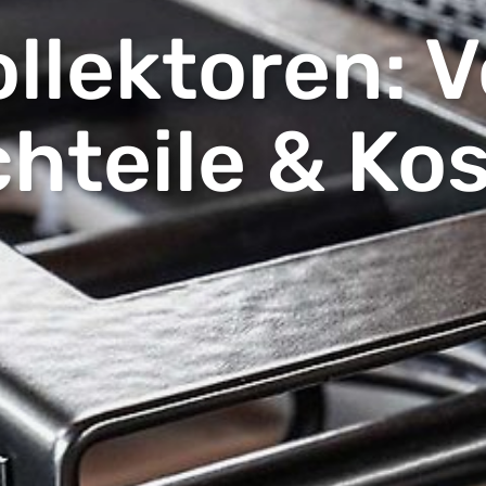
llektoren: Vo
hteile & Ko