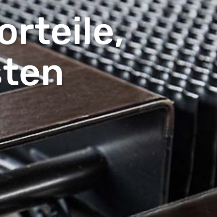
rteile,
sten