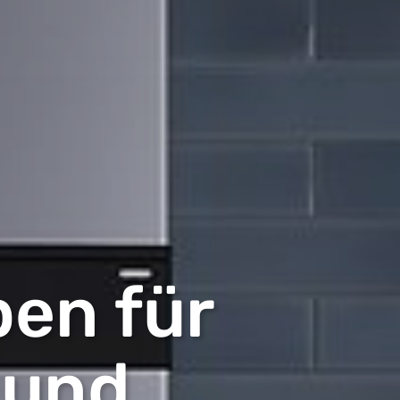
en für
 und