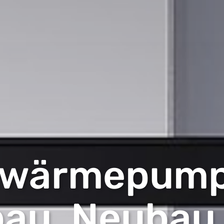
twärmepump
bau, Neubau