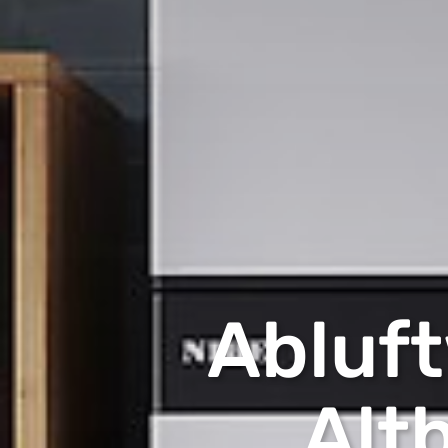
Abluf
Alt