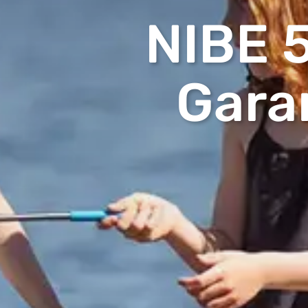
NIBE 
Gara