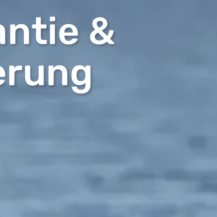
ntie &
erung