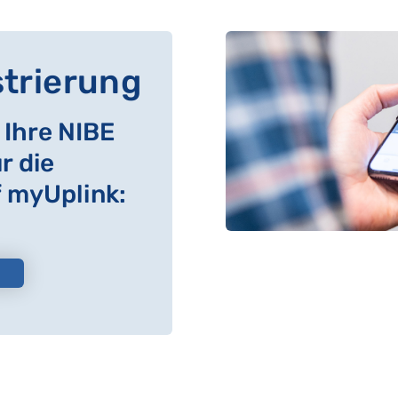
strierung
t Ihre NIBE
 die
f myUplink: