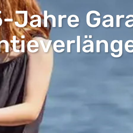
5-Jahre Gara
ntieverläng