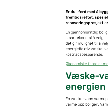
Er du i ferd med å bygg
fremtidsrettet, spesie
renoveringsprosjekt e
En gjennomsnittlig bolig
smart økonomi å velge e
det gir mulighet til å 
energieffektiv væske-v
kostnadsbesparende.
Økonomiske fordeler 
Væske-va
energien 
En væske-vann varmepum
varme opp boligen. Varme