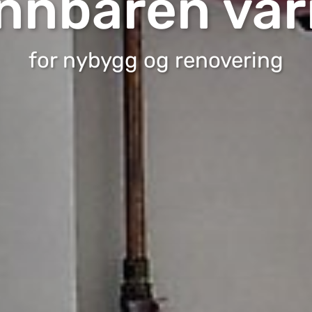
nnbåren va
for nybygg og renovering