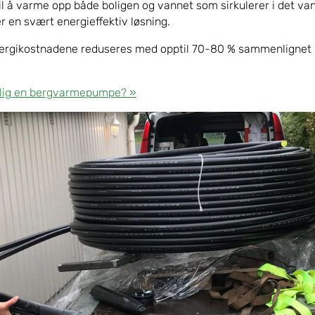
il å varme opp både boligen og vannet som sirkulerer i det v
 en svært energieffektiv løsning.
energikostnadene reduseres med opptil 70-80 % sammenlignet 
tlig en bergvarmepumpe? »