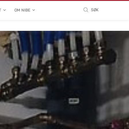
SØK
T
OM NIBE