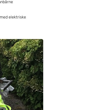
annbårne
med elektriske