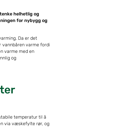
 tenke helhetlig og
øsningen for nybygg og
varming. Da er det
er vannbåren varme fordi
åren varme med en
nnlig og
ter
bile temperatur til å
n via væskefylte rør, og