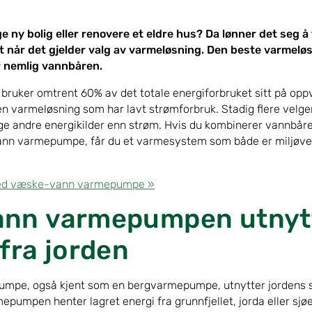
e ny bolig eller renovere et eldre hus? Da lønner det seg å
lt når det gjelder valg av varmeløsning. Den beste varmel
r nemlig vannbåren.
 bruker omtrent 60% av det totale energiforbruket sitt på opp
n varmeløsning som har lavt strømforbruk. Stadig flere velg
velge andre energikilder enn strøm. Hvis du kombinerer vannb
ann varmepumpe, får du et varmesystem som både er miljøve
med væske-vann varmepumpe »
nn varmepumpen utnyt
fra jorden
pe, også kjent som en bergvarmepumpe, utnytter jordens sta
pumpen henter lagret energi fra grunnfjellet, jorda eller sjøe