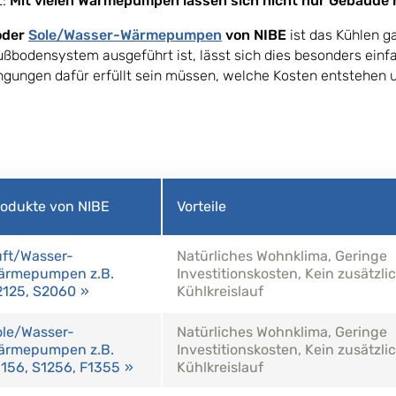
t:
Mit vielen Wärmepumpen lassen sich nicht nur Gebäude 
der
Sole/Wasser-Wärmepumpen
von NIBE
ist das Kühlen g
ußbodensystem ausgeführt ist, lässt sich dies besonders ein
gungen dafür erfüllt sein müssen, welche Kosten entstehen un
rodukte von NIBE
Vorteile
uft/Wasser-
Natürliches Wohnklima, Geringe
ärmepumpen z.B.
Investitionskosten, Kein zusätzli
2125, S2060
Kühlkreislauf
ole/Wasser-
Natürliches Wohnklima, Geringe
ärmepumpen z.B.
Investitionskosten, Kein zusätzli
156, S1256, F1355
Kühlkreislauf