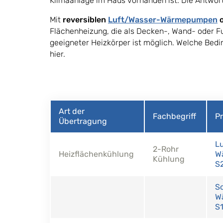
Klimaanlage im Haus vorhanden ist. Die Antwor
Mit
reversiblen
Luft/Wasser-Wärmepumpen
o
Flächenheizung, die als Decken-, Wand- oder F
geeigneter Heizkörper ist möglich. Welche Bedin
hier.
Art der
Fachbegriff
P
Übertragung
L
2-Rohr
Heizflächenkühlung
W
Kühlung
S
S
W
S1