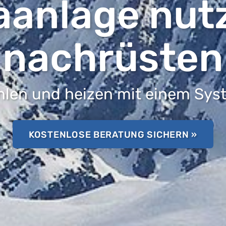
aanlage nut
nachrüsten
hlen und heizen mit einem Sys
KOSTENLOSE BERATUNG SICHERN »