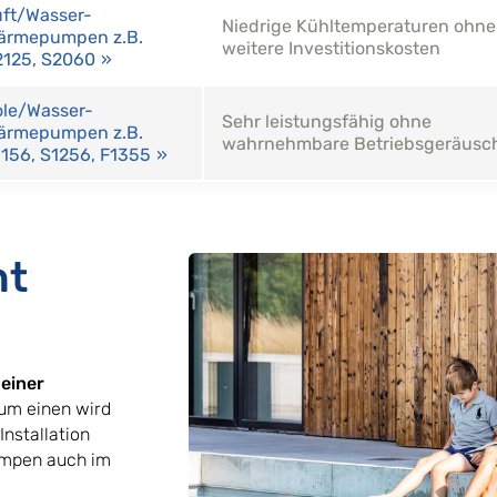
uft/Wasser-
Niedrige Kühltemperaturen ohne
ärmepumpen z.B.
weitere Investitionskosten
2125, S2060
ole/Wasser-
Sehr leistungsfähig ohne
ärmepumpen z.B.
wahrnehmbare Betriebsgeräusc
156, S1256, F1355
nt
einer
Zum einen wird
Installation
umpen auch im