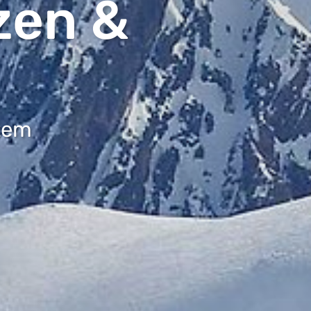
zen &
tem