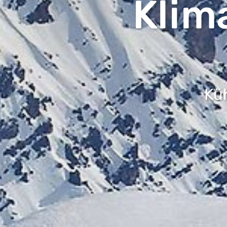
Klim
Kü