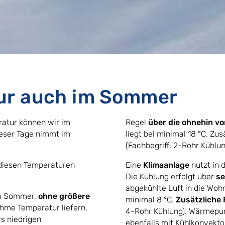
ur auch im Sommer
atur können wir im
Regel
über die ohnehin v
ieser Tage nimmt im
liegt bei minimal 18 °C. Zus
(Fachbegriff: 2-Rohr Kühlun
 diesen Temperaturen
Eine
Klimaanlage
nutzt in 
Die Kühlung erfolgt über
se
abgekühlte Luft in die Woh
m Sommer,
ohne größere
minimal 8 °C.
Zusätzliche 
hme Temperatur liefern.
4-Rohr Kühlung). Wärmepu
rs niedrigen
ebenfalls mit Kühlkonvektor