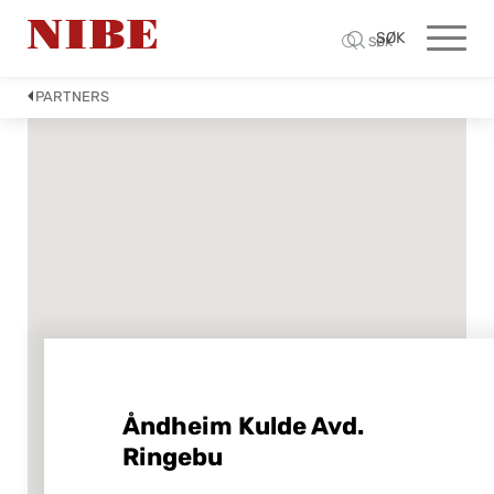
SØK
SØK
PARTNERS
Åndheim Kulde Avd.
Ringebu