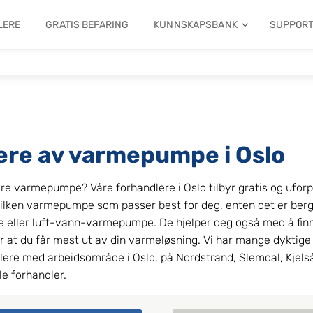
LERE
GRATIS BEFARING
KUNNSKAPSBANK
SUPPOR
ere av varmepumpe i Oslo
ere varmepumpe? Våre forhandlere i Oslo tilbyr gratis og uforp
ilken varmepumpe som passer best for deg, enten det er be
ller luft-vann-varmepumpe. De hjelper deg også med å finne
or at du får mest ut av din varmeløsning. Vi har mange dyktige 
e med arbeidsområde i Oslo, på Nordstrand, Slemdal, Kjelsås 
le forhandler.