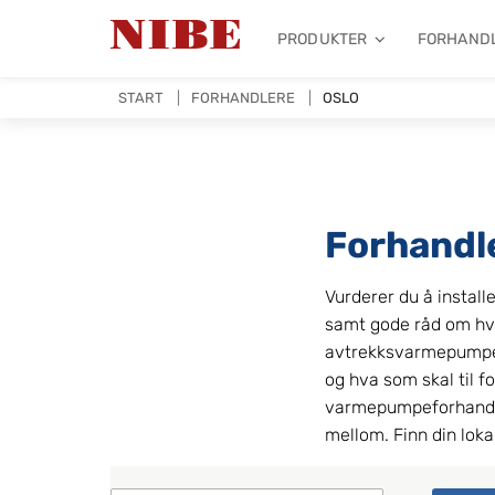
PRODUKTER
FORHAND
START
FORHANDLERE
OSLO
Forhandl
Vurderer du å install
samt gode råd om hv
avtrekksvarmepumpe e
og hva som skal til f
varmepumpeforhandler
mellom. Finn din loka