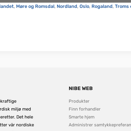
landet
, 
Møre og Romsdal
, 
Nordland
, 
Oslo
, 
Rogaland
, 
Troms 
NIBE WEB
kraftige 
Produkter
rdisk miljø med 
Finn forhandler 
retter. Det hele 
Smarte hjem
ter vår nordiske 
Administrer samtykkepreferan