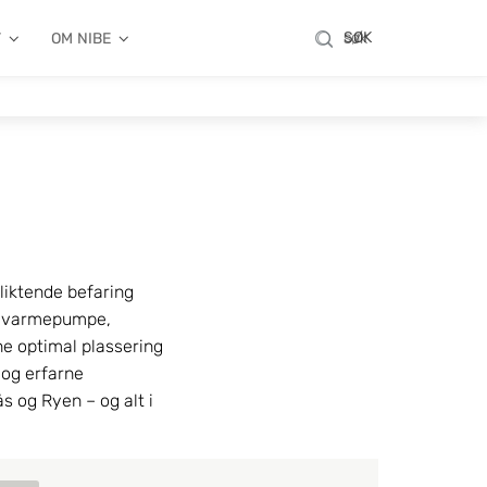
SØK
T
OM NIBE
SØK
liktende befaring 
rgvarmepumpe, 
 optimal plassering 
og erfarne 
og Ryen – og alt i 