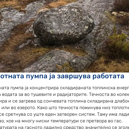
отната пумпа ја завршува работата
ната пумпа ја концентрира складираната топлинска енерги
а водата за во тушевите и радијаторите. Течноста во коле
ира и се загрева од сончевата топлина складирана длабо
а или во езерото. Како што течноста поминува низ топлот
 се сретнува со уште еден затворен систем. Таму има лад
о, кое на многу ниски температури се претвора во гас.
атурата на гасното ладилно средство значително се зго