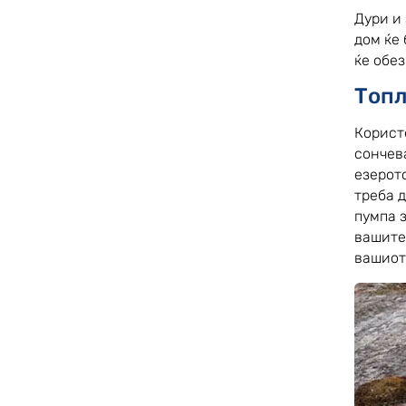
Дури и
дом ќе
ќе обе
Топл
Корист
сончева
езерот
треба 
пумпа з
вашите
вашиот