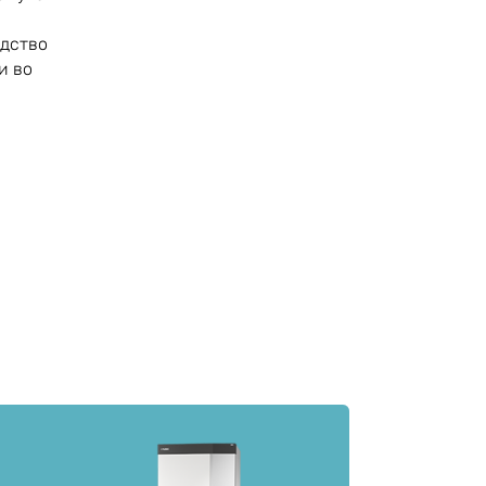
едство
и во