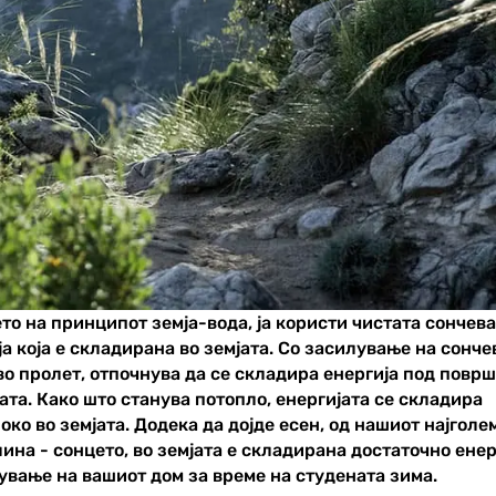
то на принципот земја-вода, ја користи чистата сончев
ја која е складирана во земјата. Со засилување на сонче
во пролет, отпочнува да се складира енергија под повр
јата. Како што станува потопло, енергијата се складира
око во земјата. Додека да дојде есен, од нашиот најголе
лина - сонцето, во земјата е складирана достаточно енер
ување на вашиот дом за време на студената зима.