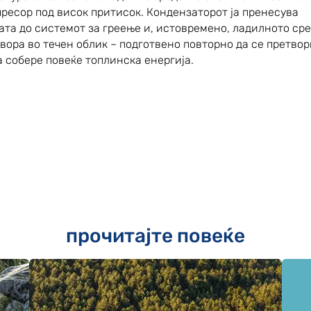
пресор под висок притисок. Кондензаторот ја пренесува
ата до системот за греење и, истовремено, ладилното ср
твора во течен облик – подготвено повторно да се претвор
а собере повеќе топлинска енергија.
прочитајте повеќе