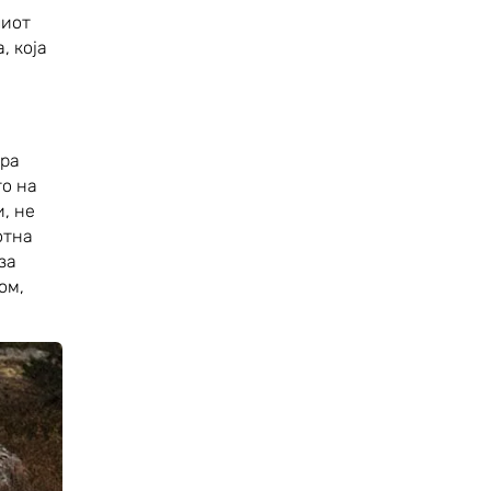
шиот
, која
ира
то на
, не
отна
за
ом,