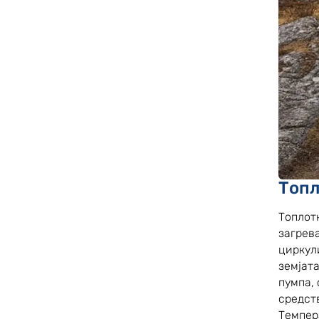
Топл
Топлот
загрев
циркул
земјат
пумпа,
средств
Темпер