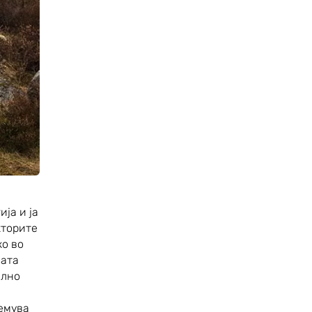
ја и ја
кторите
ко во
ната
илно
лемува