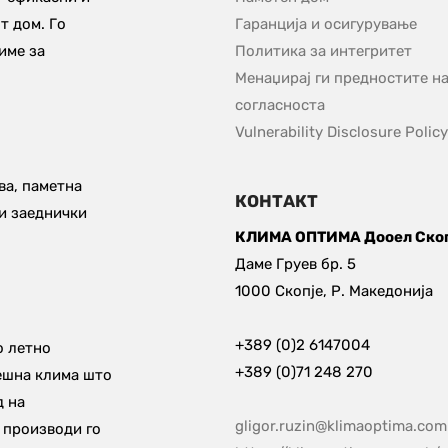
 дом. Го 
Гаранција и осигурување
ме за 
Политика за интегритет
Менаџирај ги предностите на
согласноста
Vulnerability Disclosure Policy
а, паметна 
КОНТАКТ
и заеднички 
КЛИМА ОПТИМА Дооел Скоп
Даме Груев бр. 5
1000 Скопје, Р. Македонија
+389 (0)2 6147004
 летно 
+389 (0)71 248 270
ешна клима што 
 на 
gligor.ruzin@klimaoptima.co
производи го 