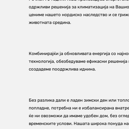
одржливи решенија за климатизација на Вашиот
цениме нашето нордиско наследство и се грижи
животната средина.
Комбинирајќи ја обновливата енергија со најнов
технологија, обезбедуваме ефикасни решенија 
создадеме поодржлива иднина.
Без разлика дали е ладен зимски ден или топло
попладне, потребна ни е избалансирана внатр
ќе ни овозможи да имаме удобен дом, без оглед
временските услови. Нашата широка понуда на 