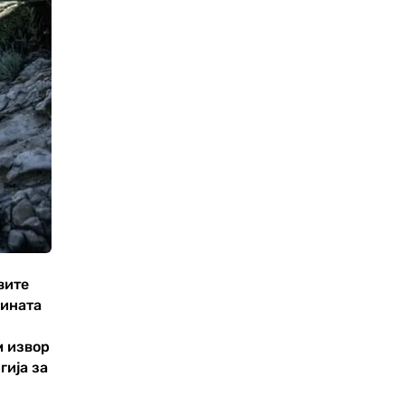
а
вите
шината
м извор
гија за