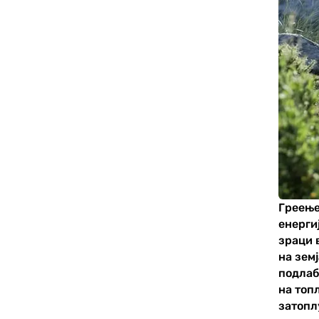
Греење
енерги
зраци 
на зем
подлаб
на топ
затопл