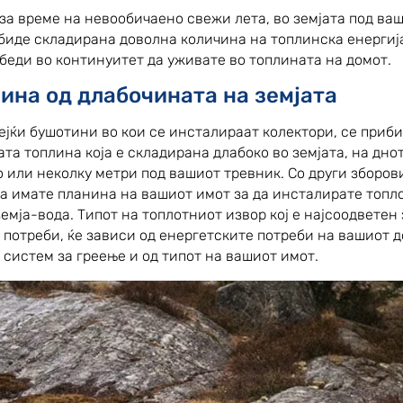
 за време на невообичаено свежи лета, во земјата под ва
 биде складирана доволна количина на топлинска енергија
збеди во континуитет да уживате во топлината на домот.
ина од длабочината на земјата
ејќи бушотини во кои се инсталираат колектори, се приб
та топлина која е складирана длабоко во земјата, на дно
о или неколку метри под вашиот тревник. Со други зборови
да имате планина на вашиот имот за да инсталирате топл
емја-вода. Типот на топлотниот извор кој е најсоодветен 
 потреби, ќе зависи од енергетските потреби на вашиот д
 систем за греење и од типот на вашиот имот.