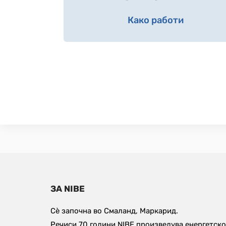
Како работи
ЗА NIBE
Сè започна во Смаланд, Маркарид. 
Речиси 70 години NIBE произведува енергетско