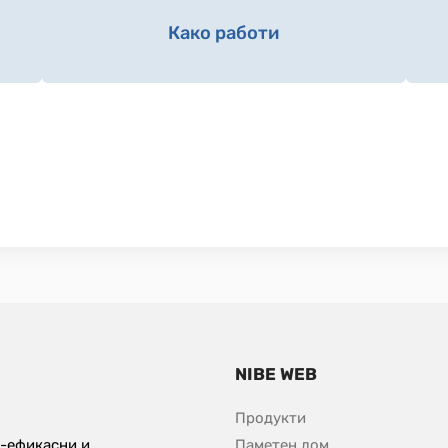
Како работи
NIBE WEB
Продукти
-ефикасни и 
Паметен дом