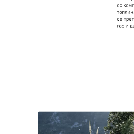
со ком
топлин
се пре
гас и д