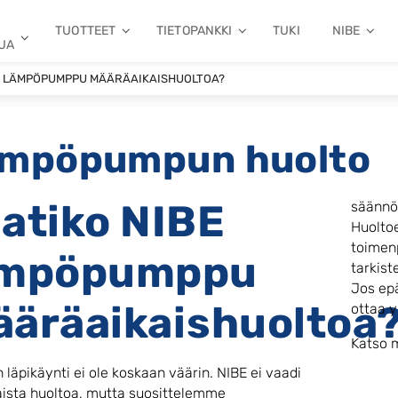
TUOTTEET
TIETOPANKKI
TUKI
NIBE
UA
BE LÄMPÖPUMPPU MÄÄRÄAIKAISHUOLTOA?
mpöpumpun huolto
atiko NIBE
säännöl
Huolto
toimenp
ämpöpumppu
tarkist
Jos epäi
äräaikaishuoltoa
ottaa y
Katso 
 läpikäynti ei ole koskaan väärin. NIBE ei vaadi
aista huoltoa, mutta suosittelemme