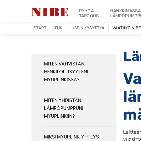
PYYDÄ
HANKKIMASSA
TARJOUS
LÄMPÖPUMPP
START
TUKI
USEIN KYSYTTYÄ
VAATIIKO NI
Lä
MITEN VAHVISTAN
HENKILÖLLISYYTENI
Va
MYUPLINKISSÄ?
l
MITEN YHDISTÄN
LÄMPÖPUMPPUNI
mä
MYUPLINKIIN?
Laitteen
MIKSI MYUPLINK-YHTEYS
vuositt