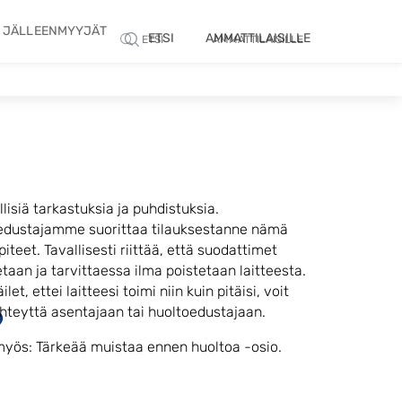
JÄLLEENMYYJÄT
ETSI
AMMATTILAISILLE
ETSI
AMMATTILAISILLE
lisiä tarkastuksia ja puhdistuksia.
edustajamme suorittaa tilauksestanne nämä
iteet. Tavallisesti riittää, että suodattimet
etaan ja tarvittaessa ilma poistetaan laitteesta.
let, ettei laitteesi toimi niin kuin pitäisi, voit
?
hteyttä asentajaan tai huoltoedustajaan.
myös: Tärkeää muistaa ennen huoltoa -osio.