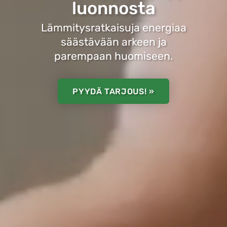
luonnosta
Lämmitysratkaisuja energiaa
säästävään arkeen ja
parempaan huomiseen.
PYYDÄ TARJOUS! »