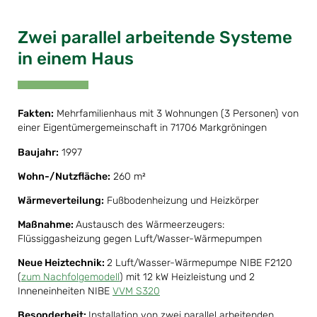
Zwei parallel arbeitende Systeme
in einem Haus
Fakten:
Mehrfamilienhaus mit 3 Wohnungen (3 Personen) von
einer Eigentümergemeinschaft in 71706 Markgröningen
Baujahr:
1997
Wohn-/Nutzfläche:
260 m²
Wärmeverteilung:
Fußbodenheizung und Heizkörper
Maßnahme:
Austausch des Wärmeerzeugers:
Flüssiggasheizung gegen Luft/Wasser-Wärmepumpen
Neue Heiztechnik:
2 Luft/Wasser-Wärmepumpe NIBE F2120
(
zum Nachfolgemodell
) mit 12 kW Heizleistung und 2
Inneneinheiten NIBE
VVM S320
Besonderheit:
Installation von zwei parallel arbeitenden