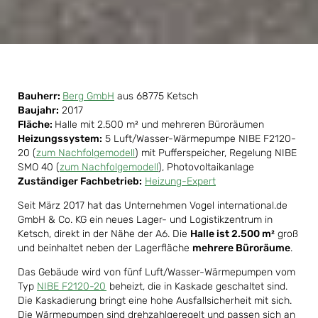
Bauherr:
Berg GmbH
aus 68775 Ketsch
Baujahr:
2017
Fläche:
Halle mit 2.500 m² und mehreren Büroräumen
Heizungssystem:
5 Luft/Wasser-Wärmepumpe NIBE F2120-
20 (
zum Nachfolgemodell
) mit Pufferspeicher, Regelung NIBE
SMO 40 (
zum Nachfolgemodell
), Photovoltaikanlage
Zuständiger Fachbetrieb:
Heizung-Expert
Seit März 2017 hat das Unternehmen Vogel international.de
GmbH & Co. KG ein neues Lager- und Logistikzentrum in
Ketsch, direkt in der Nähe der A6. Die
Halle ist 2.500 m²
groß
und beinhaltet neben der Lagerfläche
mehrere Büroräume
.
Das Gebäude wird von fünf Luft/Wasser-Wärmepumpen vom
Typ
NIBE F2120-20
beheizt, die in Kaskade geschaltet sind.
Die Kaskadierung bringt eine hohe Ausfallsicherheit mit sich.
Die Wärmepumpen sind drehzahlgeregelt und passen sich an