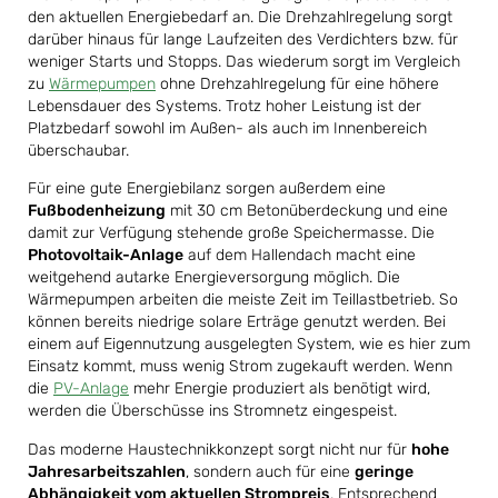
den aktuellen Energiebedarf an. Die Drehzahlregelung sorgt
darüber hinaus für lange Laufzeiten des Verdichters bzw. für
weniger Starts und Stopps. Das wiederum sorgt im Vergleich
zu
Wärmepumpen
ohne Drehzahlregelung für eine höhere
Lebensdauer des Systems. Trotz hoher Leistung ist der
Platzbedarf sowohl im Außen- als auch im Innenbereich
überschaubar.
Für eine gute Energiebilanz sorgen außerdem eine
Fußbodenheizung
mit 30 cm Betonüberdeckung und eine
damit zur Verfügung stehende große Speichermasse. Die
Photovoltaik-Anlage
auf dem Hallendach macht eine
weitgehend autarke Energieversorgung möglich. Die
Wärmepumpen arbeiten die meiste Zeit im Teillastbetrieb. So
können bereits niedrige solare Erträge genutzt werden. Bei
einem auf Eigennutzung ausgelegten System, wie es hier zum
Einsatz kommt, muss wenig Strom zugekauft werden. Wenn
die
PV-Anlage
mehr Energie produziert als benötigt wird,
werden die Überschüsse ins Stromnetz eingespeist.
Das moderne Haustechnikkonzept sorgt nicht nur für
hohe
Jahresarbeitszahlen
, sondern auch für eine
geringe
Abhängigkeit vom aktuellen Strompreis
. Entsprechend