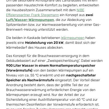
Um die besondere Atmosphäre des Landhauses mit einem
passenden Haustechnik-Komfort zu begleiten, entwickelten
die Hausbesitzerin Zusammenarbeit mit dem
NIBE
Effizienzpartner Frank Stegemann
ein Konzept aus
zwei
Luft/Wasser-Wärmepumpen
, die zur Abdeckung von
Spitzenlasten bzw. zur Warmwasserbereitung von einer Gas-
Brennwert-Heizung unterstützt werden.
Die beiden in Kaskade betriebenen
Wärmepumpen
haben
jeweils eine
Heizleistung von 20 kW
, damit lässt sich der
Wärmebedarf des Hauses abdecken.
Das Konzept für die Brauchwasserversorgung in dem
Gebäudebasiert auf einer „Zweispeicherlösung“. Dabei werden
900 Liter Wasser in einem Normaltemperaturspeicher
(Vorwärmstufe)
von den beiden Wärmepumpen auf ein
Niveau von ca. 55 °C erwärmt und ein
nachgeschalteter
Speicher als Nachwärmstufe
eingesetzt. Der Vorteil dieser
Anordnung besteht darin, dass der größte Teil der zur
Brauchwassererwärmung erforderlichen Energie von den
Wärmepumpen erzeugt wird. Nur der Anteil der zur
Sicherstellung einer Austrittstemperatur von 60 °C und zur
thermischen Desinfektion der Vorwärmstufe erforderlich ist,