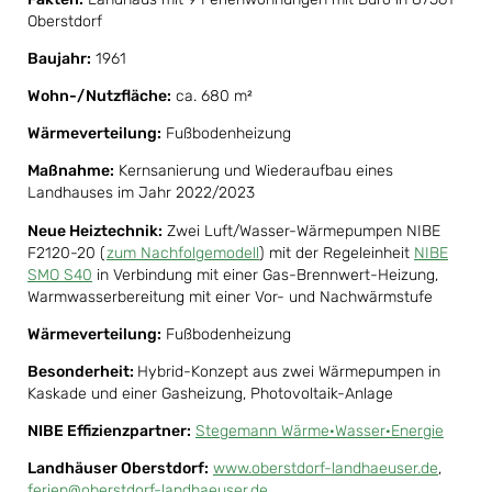
Oberstdorf
Baujahr:
1961
Wohn-/Nutzfläche:
ca. 680 m²
Wärmeverteilung:
Fußbodenheizung
Maßnahme:
Kernsanierung und Wiederaufbau eines
Landhauses im Jahr 2022/2023
Neue Heiztechnik:
Zwei Luft/Wasser-Wärmepumpen NIBE
F2120-20 (
zum Nachfolgemodell
) mit der Regeleinheit
NIBE
SMO S40
in Verbindung mit einer Gas-Brennwert-Heizung,
Warmwasserbereitung mit einer Vor- und Nachwärmstufe
Wärmeverteilung:
Fußbodenheizung
Besonderheit:
Hybrid-Konzept aus zwei Wärmepumpen in
Kaskade und einer Gasheizung, Photovoltaik-Anlage
NIBE Effizienzpartner:
Stegemann Wärme·Wasser·Energie
Landhäuser Oberstdorf:
www.oberstdorf-landhaeuser.de
,
ferien@oberstdorf-landhaeuser.de