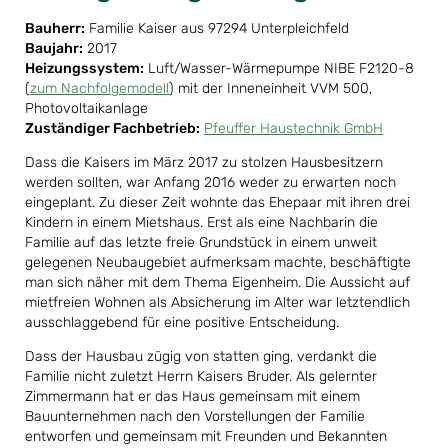
Bauherr:
Familie Kaiser aus 97294 Unterpleichfeld
Baujahr:
2017
Heizungssystem:
Luft/Wasser-Wärmepumpe NIBE F2120-8
(
zum Nachfolgemodell
) mit der Inneneinheit VVM 500,
Photovoltaikanlage
Zuständiger Fachbetrieb:
Pfeuffer Haustechnik GmbH
Dass die Kaisers im März 2017 zu stolzen Hausbesitzern
werden sollten, war Anfang 2016 weder zu erwarten noch
eingeplant. Zu dieser Zeit wohnte das Ehepaar mit ihren drei
Kindern in einem Mietshaus. Erst als eine Nachbarin die
Familie auf das letzte freie Grundstück in einem unweit
gelegenen Neubaugebiet aufmerksam machte, beschäftigte
man sich näher mit dem Thema Eigenheim. Die Aussicht auf
mietfreien Wohnen als Absicherung im Alter war letztendlich
ausschlaggebend für eine positive Entscheidung.
Dass der Hausbau zügig von statten ging, verdankt die
Familie nicht zuletzt Herrn Kaisers Bruder. Als gelernter
Zimmermann hat er das Haus gemeinsam mit einem
Bauunternehmen nach den Vorstellungen der Familie
entworfen und gemeinsam mit Freunden und Bekannten