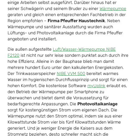
einige Arbeiten selbst ausgeführt. Darüber hinaus hat er
seiner Schwägerin und seinem Bruder zu einer
Wärmepumpe
geraten und gleich einen entsprechenden Fachbetrieb in der
Region empfohlen –
Firma Pfeuffer Haustechnik
. Neben
Wärmepumpe und sanitärer Ausstattung wurden auch
Lüftungs- und Photovoltaikanlage durch die Firma Pfeuffer
angeboten und installiert.
Die außen aufgestellte
Luft/Wasser-Wärmepumpe NIBE
F2120
ist nicht nur sehr leise sondern punktet auch durch ihre
hohe Effizienz. Alleine in der Bauphase blieb man damit
mehrere hundert Euro unter den kalkulierten Energiekosten.
Der Trinkwasserspeicher
NIBE VVM 500
bereitet warmes
Wasser im hygienischen Durchflussprinzip und sorgt für einen
hohen Komfort. Die kostenlose Software
myUplink
erlaubt es,
den Betrieb der Wärmepumpe per Smartphone zu
überwachen und bietet damit die Voraussetzung für
bedarfsgerechte Anpassungen. Die
Photovoltaikanlage
sorgt für kostengünstigen Strom vom eigenen Dach. Die
Wärmepumpe nutzt den Strom optimal, indem sie aus einer
Kilowattstunde Strom vier bis fünf Kilowattstunden Wärme
generiert. Und je weniger Energie die Kaisers aus dem
Stromnetz beziehen, desto schneller macht sich die