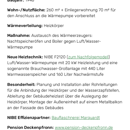
Baujahr:
1948
Wohn-/Nutzfläche:
260 m² + Einliegerwohnung 70 m² für
den Anschluss an die Wärmepumpe vorbereitet
Wärmeverteilung:
Heizkörper
Maßnahme:
Austausch des Wärmeerzeugers:
Nachtspeicheröfen und Boiler gegen Luft/Wasser-
Wärmepumpe
Neue Heiztechnik:
NIBE F2120 (
zum Nachfolgemodell
)
Luft/Wasser-Wärmepumpe mit 20 kW Heizleistung und eine
sogenannte Brauchwasser-Großanlage mit 440 Liter
Warmwasserspeicher und 160 Liter Nachwärmstufe
Besonderheit:
Planung und Installation aller Rohrleitungen
für die Anbindung der Heizkörper und der Wasserzapfstellen,
Ableitung der Gebäudeheizlast über die Auslegung der
Heizkörper, Montage der Außeneinheit auf einem Metallbalkon
an der Fassade des Gebäudes
NIBE Effizienzpartner:
Bauflaschnerei Marquardt
Pension Deckenpfronn:
www.pension-deckenpfronn.de