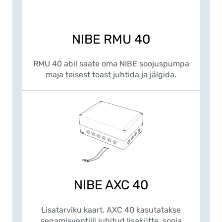
NIBE RMU 40
RMU 40 abil saate oma NIBE soojuspumpa
maja teisest toast juhtida ja jälgida.
NIBE AXC 40
Lisatarviku kaart. AXC 40 kasutatakse
segamisventiili juhitud lisakütte, sooja