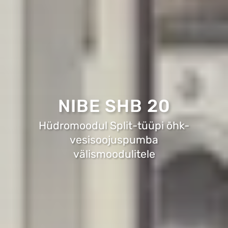
NIBE SHB 20
Hüdromoodul Split-tüüpi õhk-
vesisoojuspumba
välismoodulitele