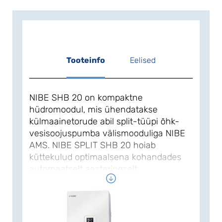
Tooteinfo
Eelised
NIBE SHB 20 on kompaktne
hüdromoodul, mis ühendatakse
külmaainetorude abil split-tüüpi õhk-
vesisoojuspumba välismooduliga NIBE
AMS. NIBE SPLIT SHB 20 hoiab
küttekulud optimaalsena kohandades
automaatselt aastaringselt
küttesüsteemi sooja tootmist vastavalt
maja hetkelisele küttevajadusele.
NIBE SHB hüdromooduli ja NIBE AMS