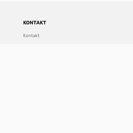
KONTAKT
Kontakt
SOTSIAALMEEDIA
ne
pdf, 153.9 kB.