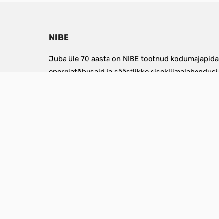
NIBE
Juba üle 70 aasta on NIBE tootnud kodumajapidam
energiatõhusaid ja säästlikke sisekliimalahendusi.
sai alguse Smålandis, Markarydis, kus me väärtus
põhjamaist looduskeskkonda hoolitseme jätkusuut
eest. Ühendame taastuvenergia uue nutika tehno
Ükskõik, kas on külm talvepäev või suviselt kuum 
päikesepaisteline pärastlõuna, vajame tasakaalust
sisekliimat. Meil on lai tootevalik, mille abil saate
jahutada, ventileerida, ja toota sooja tarbevett. Sa
täiusliku sisekliima, millel on minimaalne mõju 
looduskeskkonnale.