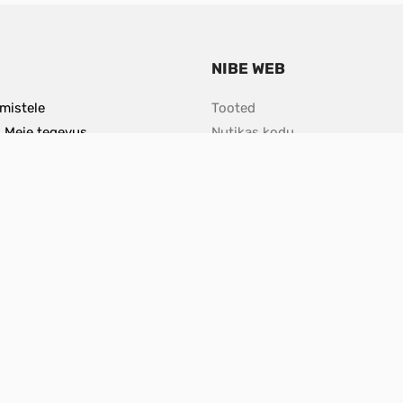
NIBE WEB
istele 
Tooted
 Meie tegevus 
Nutikas kodu
tades oma 
Jätkusuutlikkus
likuma tuleviku 
Firmast NIBE
loogiaga.
ISO sertifikaat
Nõusoleku eelistuste haldami
Vulnerability Disclosure Policy
atud 
 oma kodu kütta, 
ate luua 