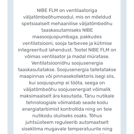
NIBE FLM on ventilaatoriga
väljatõmbeõhumoodul, mis on mõeldud
spetsiaalselt mehaanilise väljatõmbeõhu
taaskasutamiseks NIBE
maasoojuspumbaga, pakkudes
ventilatsiooni, sooja tarbevee ja kütmise
integreeritud lahendust. Tootel NIBE FLM on
võimas ventilaator ja madal müratase.
Ventilatsiooniõhu soojusenergia
taaskasutatakse. Soojusenergia talletatakse
maapinnas või pinnasekollektoris isegi siis,
kui soojuspump ei tööta, seega on
väljatõmbeõhu soojusenergiat võimalik
maksimaalselt ära kasutada. Tänu nutikale
tehnoloogiale võimaldab seade kodu
energiatarbimist kontrollida ning on teie
nutikodu oluliseks osaks. Tõhus
juhtsüsteem reguleerib automaatselt
sisekliima mugavale temperatuurile ning