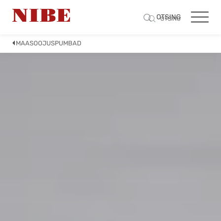
OTSING
OTSING
MAASOOJUSPUMBAD