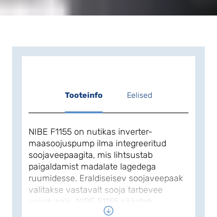
Tooteinfo
Eelised
NIBE F1155 on nutikas inverter-
maasoojuspump ilma integreeritud
soojaveepaagita, mis lihtsustab
paigaldamist madalate lagedega
ruumidesse. Eraldiseisev soojaveepaak
valitakse vastavalt sooja tarbevee
vajadusele. NIBE F1155 säästab
küttekulusid, sest suudab automaatselt