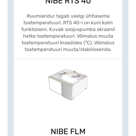
NIBE RTS 40
Ruumiandur tagab veelgi ühtlasema
toatemperatuuri. RTS 40-l on kuni kolm
funktsiooni. Kuvab soojuspumba ekraanil
hetke toatemperatuuri. Võimalus muuta
toatemperatuuri kraadides (°C). Võimalus
toatemperatuuri muuta/stabiliseerida.
NIBE FLM