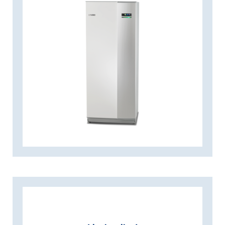
maja küttevajadusega kohanduda. NIBE
on liider invertertehnoloogia
valdkonnas, omades aastatepikkust
kogemust võimsust reguleerivate
maasoojuspumpadega ja turu üht
laiemat tootevalikut. NIBE F1155 omab
kõrget hooajalist kasutegurit, mis hoiab
ekspluatatsioonikulud võimalikult
madalal. Soojuspump on saadaval
kolmes eri võimsuses: 1,5–6 kW, 3–12 kW
ja 4–16 kW, ning sobib kasutamiseks nii
väikestes kui ka suurtes majades. Tänu
nutikale tehnoloogiale võimaldab seade
kodu energiatarbimist kontrollida ning
on teie nutikodu oluliseks osaks. Tõhus
juhtsüsteem reguleerib automaatselt
sisekliima mugavale temperatuurile
ning aitab seejuures looduskeskkonda