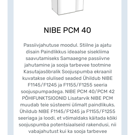
NIBE PCM 40
Passiivjahutuse moodul. Stiilne ja ajatu
disain Paindlikkus ideaalse sisekliima
saavutamiseks Samaaegne passiivne
jahutamine ja sooja tarbevee tootmine
Kasutajasõbralik Soojuspumba ekraanil
kuvatakse olulised seaded Ühildub NIBE
F1145/F1245 ja F1155/F1255 seeria
soojuspumpadega. NIBE PCM 40/PCM 42
PÕHIFUNKTSIOONID Lisatarvik NIBE PCM
muudab teie süsteemi ülimalt paindlikuks.
Ühildub NIBE F1145/F1245 ja F1155/F1255
seeriaga ja loodi, et võimaldaks käitada kõiki
soojuspumba potentsiaalseid rakendusi, nii
vabajahutust kui ka sooja tarbevee