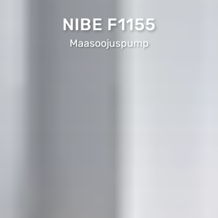
NIBE F1155
Maasoojuspump