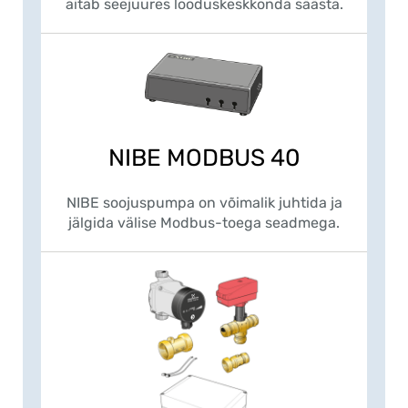
aitab seejuures looduskeskkonda säästa.
NIBE MODBUS 40
NIBE soojuspumpa on võimalik juhtida ja
jälgida välise Modbus-toega seadmega.