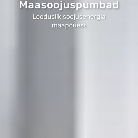
Maasoojuspumbad
Looduslik soojusenergia
maapõuest