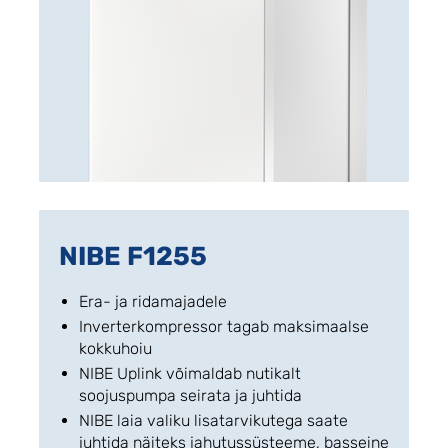
NIBE F1255
Era- ja ridamajadele
Inverterkompressor tagab maksimaalse
kokkuhoiu
NIBE Uplink võimaldab nutikalt
soojuspumpa seirata ja juhtida
NIBE laia valiku lisatarvikutega saate
juhtida näiteks jahutussüsteeme, basseine