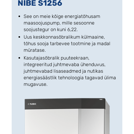
NIBE S1256
See on meie kõige energiatõhusam
maasoojuspump, mille sesoonne
soojustegur on kuni 6,22.
Uus keskkonnasõbralikum külmaaine,
tõhus sooja tarbevee tootmine ja madal
müratase.
Kasutajasõbralik puuteekraan,
integreeritud juhtmevaba ühenduvus,
juhtmevabad lisaseadmed ja nutikas
energiasäästlik tehnoloogia tagavad ülima
mugavuse.