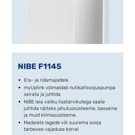
NIBE F1145
Era- ja ridamajadele
myUplink võimaldab nutikaltsoojuspumpa
seirata ja juhtida
NIBE laia valiku lisatarvikutega saate
juhtida näiteks jahutussüsteeme, basseine
ja muid kliimasüsteeme.
Madalate lagede või suurema sooja
tarbevee vajaduse korral