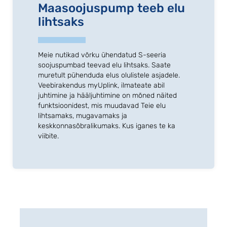
Maasoojuspump teeb elu
lihtsaks
Meie nutikad võrku ühendatud S-seeria
soojuspumbad teevad elu lihtsaks. Saate
muretult pühenduda elus olulistele asjadele.
Veebirakendus myUplink, ilmateate abil
juhtimine ja hääljuhtimine on mõned näited
funktsioonidest, mis muudavad Teie elu
lihtsamaks, mugavamaks ja
keskkonnasõbralikumaks. Kus iganes te ka
viibite.