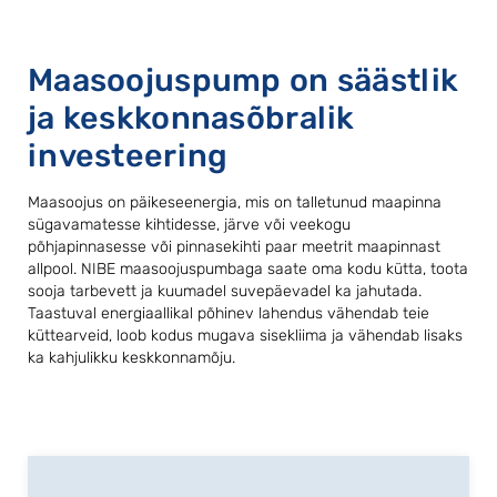
Maasoojuspump on säästlik
ja keskkonnasõbralik
investeering
Maasoojus on päikeseenergia, mis on talletunud maapinna
sügavamatesse kihtidesse, järve või veekogu
põhjapinnasesse või pinnasekihti paar meetrit maapinnast
allpool. NIBE maasoojuspumbaga saate oma kodu kütta, toota
sooja tarbevett ja kuumadel suvepäevadel ka jahutada.
Taastuval energiaallikal põhinev lahendus vähendab teie
küttearveid, loob kodus mugava sisekliima ja vähendab lisaks
ka kahjulikku keskkonnamõju.