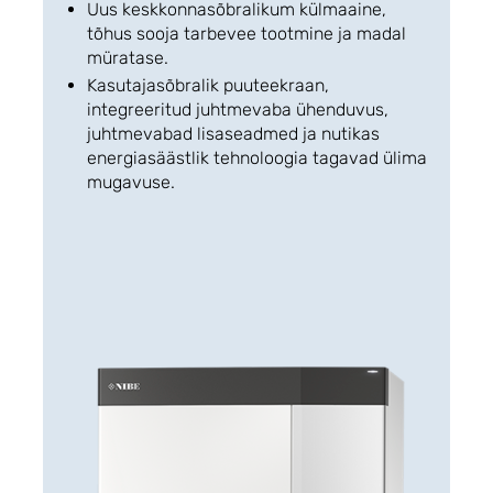
Uus keskkonnasõbralikum külmaaine,
tõhus sooja tarbevee tootmine ja madal
müratase.
Kasutajasõbralik puuteekraan,
integreeritud juhtmevaba ühenduvus,
juhtmevabad lisaseadmed ja nutikas
energiasäästlik tehnoloogia tagavad ülima
mugavuse.