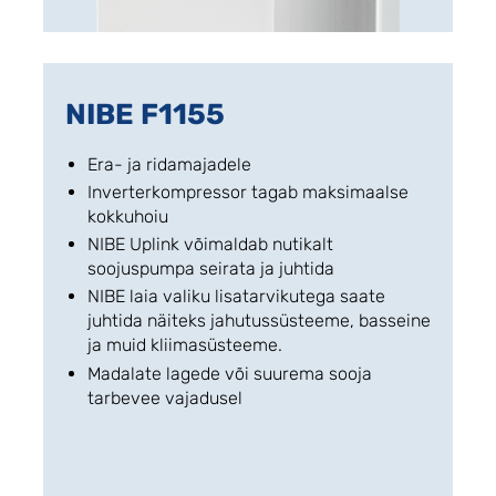
NIBE F1155
Era- ja ridamajadele
Inverterkompressor tagab maksimaalse
kokkuhoiu
NIBE Uplink võimaldab nutikalt
soojuspumpa seirata ja juhtida
NIBE laia valiku lisatarvikutega saate
juhtida näiteks jahutussüsteeme, basseine
ja muid kliimasüsteeme.
Madalate lagede või suurema sooja
tarbevee vajadusel