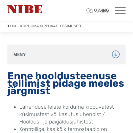
OTSING
OTSING
KKK - KORDUMA KIPPUVAD KÜSIMUSED
MENY
Enne hooldusteenuse 
tellimist pidage meeles 
järgmist
Lahenduse leiate korduma kippuvatest 
küsimustest või kasutusjuhendist / 
Hooldus- ja paigaldusjuhistest
Kontrollige, kas kõik termostaadid on 