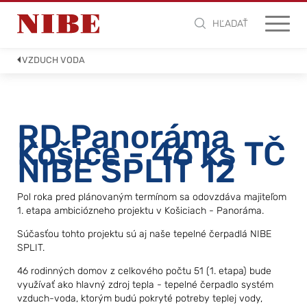
HĽADAŤ
VZDUCH VODA
RD Panoráma
Košice - 46 ks TČ
NIBE SPLIT 12
Pol roka pred plánovaným termínom sa odovzdáva majiteľom
1. etapa ambiciózneho projektu v Košiciach - Panoráma.
Súčasťou tohto projektu sú aj naše tepelné čerpadlá NIBE
SPLIT.
46 rodinných domov z celkového počtu 51 (1. etapa) bude
využívať ako hlavný zdroj tepla - tepelné čerpadlo systém
vzduch-voda, ktorým budú pokryté potreby teplej vody,