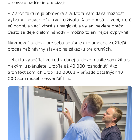
obrovské nadšenie pre dizajn.
- V architektúre je obrovská sila, ktorá vám dáva možnosť
vytvárať neuveriteľnú kvalitu života. A potom sú tu veci, ktoré
sú dobré, a veci, ktoré sú magické, a vy ani neviete prečo.
Často sa deje dielom náhody – možno to ani nejde ovplyvniť.
Navrhovať budovu pre seba popisuje ako omnoho zložitejší
proces než návrhy stavieb na zákazku pre druhých.
- Niekto vypočítal, že keď v danej budove musíte sami žiť a s
niekým ju plánujete, urobíte až 40 000 rozhodnutí. Ako
architekt som ich urobil 30 000, a v prípade ostatných 10
000 som musel presvedčiť Linu.