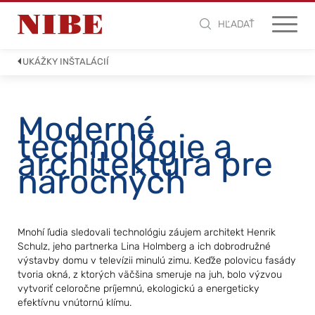
HĽADAŤ
UKÁŽKY INŠTALÁCIÍ
Moderné
technológie a
architektúra pre
náročných
Mnohí ľudia sledovali technológiu záujem architekt Henrik
Schulz, jeho partnerka Lina Holmberg a ich dobrodružné
výstavby domu v televízii minulú zimu. Keďže polovicu fasády
tvoria okná, z ktorých väčšina smeruje na juh, bolo výzvou
vytvoriť celoročne príjemnú, ekologickú a energeticky
efektívnu vnútornú klímu.