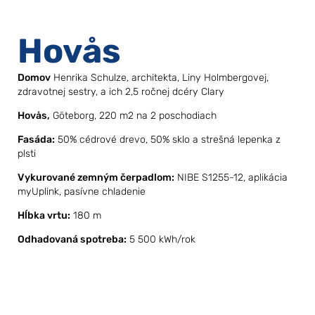
Hovås
Domov
Henrika Schulze, architekta, Liny Holmbergovej,
zdravotnej sestry, a ich 2,5 ročnej dcéry Clary
Hovås,
Göteborg, 220 m2 na 2 poschodiach
Fasáda:
50% cédrové drevo, 50% sklo a strešná lepenka z
plsti
Vykurované zemným čerpadlom:
NIBE S1255-12, aplikácia
myUplink, pasívne chladenie
Hĺbka vrtu:
180 m
Odhadovaná spotreba:
5 500 kWh/rok