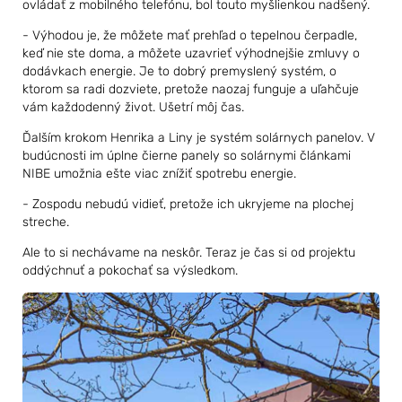
ovládať z mobilného telefónu, bol touto myšlienkou nadšený.
- Výhodou je, že môžete mať prehľad o tepelnou čerpadle,
keď nie ste doma, a môžete uzavrieť výhodnejšie zmluvy o
dodávkach energie. Je to dobrý premyslený systém, o
ktorom sa radi dozviete, pretože naozaj funguje a uľahčuje
vám každodenný život. Ušetrí môj čas.
Ďalším krokom Henrika a Liny je systém solárnych panelov. V
budúcnosti im úplne čierne panely so solárnymi článkami
NIBE umožnia ešte viac znížiť spotrebu energie.
- Zospodu nebudú vidieť, pretože ich ukryjeme na plochej
streche.
Ale to si nechávame na neskôr. Teraz je čas si od projektu
oddýchnuť a pokochať sa výsledkom.