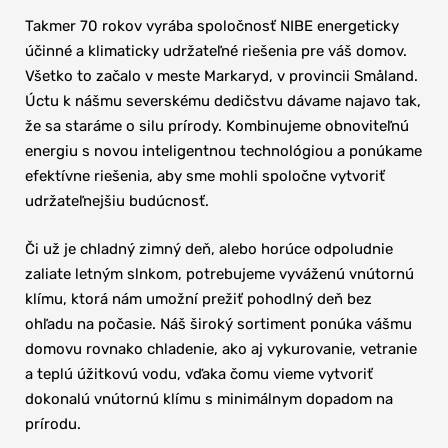
Takmer 70 rokov vyrába spoločnosť NIBE energeticky 
účinné a klimaticky udržateľné riešenia pre váš domov. 
Všetko to začalo v meste Markaryd, v provincii Småland. 
Úctu k nášmu severskému dedičstvu dávame najavo tak, 
že sa staráme o silu prírody. Kombinujeme obnoviteľnú 
energiu s novou inteligentnou technológiou a ponúkame 
efektívne riešenia, aby sme mohli spoločne vytvoriť 
udržateľnejšiu budúcnosť.
Či už je chladný zimný deň, alebo horúce odpoludnie 
zaliate letným slnkom, potrebujeme vyváženú vnútornú 
klímu, ktorá nám umožní prežiť pohodlný deň bez 
ohľadu na počasie. Náš široký sortiment ponúka vášmu 
domovu rovnako chladenie, ako aj vykurovanie, vetranie 
a teplú úžitkovú vodu, vďaka čomu vieme vytvoriť 
dokonalú vnútornú klímu s minimálnym dopadom na 
prírodu.