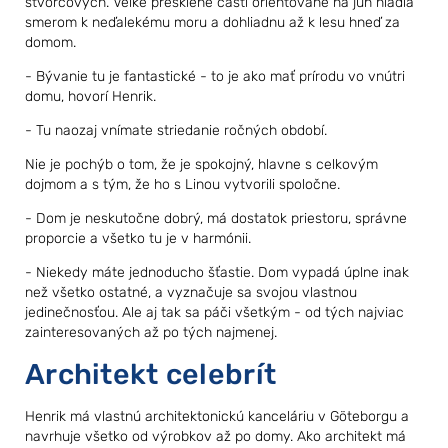
štvorcových. Veľké presklené časti orientované na juh hľadia
smerom k neďalekému moru a dohliadnu až k lesu hneď za
domom.
- Bývanie tu je fantastické - to je ako mať prírodu vo vnútri
domu, hovorí Henrik.
- Tu naozaj vnímate striedanie ročných období.
Nie je pochýb o tom, že je spokojný, hlavne s celkovým
dojmom a s tým, že ho s Linou vytvorili spoločne.
- Dom je neskutočne dobrý, má dostatok priestoru, správne
proporcie a všetko tu je v harmónii.
- Niekedy máte jednoducho šťastie. Dom vypadá úplne inak
než všetko ostatné, a vyznačuje sa svojou vlastnou
jedinečnosťou. Ale aj tak sa páči všetkým - od tých najviac
zainteresovaných až po tých najmenej.
Architekt celebrít
Henrik má vlastnú architektonickú kanceláriu v Göteborgu a
navrhuje všetko od výrobkov až po domy. Ako architekt má