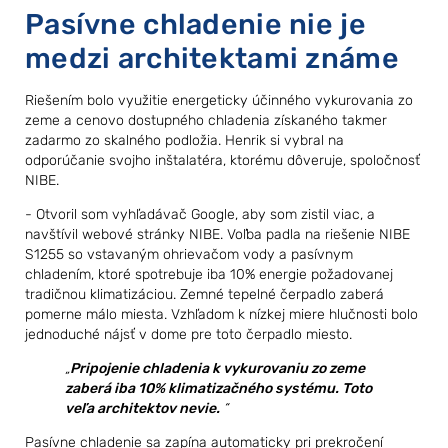
Pasívne chladenie nie je
medzi architektami známe
Riešením bolo využitie energeticky účinného vykurovania zo
zeme a cenovo dostupného chladenia získaného takmer
zadarmo zo skalného podložia. Henrik si vybral na
odporúčanie svojho inštalatéra, ktorému dôveruje, spoločnosť
NIBE.
- Otvoril som vyhľadávač Google, aby som zistil viac, a
navštívil webové stránky NIBE. Voľba padla na riešenie NIBE
S1255 so vstavaným ohrievačom vody a pasívnym
chladením, ktoré spotrebuje iba 10% energie požadovanej
tradičnou klimatizáciou. Zemné tepelné čerpadlo zaberá
pomerne málo miesta. Vzhľadom k nízkej miere hlučnosti bolo
jednoduché nájsť v dome pre toto čerpadlo miesto.
Pripojenie chladenia k vykurovaniu zo zeme
zaberá iba 10% klimatizačného systému. Toto
veľa architektov nevie.
Pasívne chladenie sa zapína automaticky pri prekročení