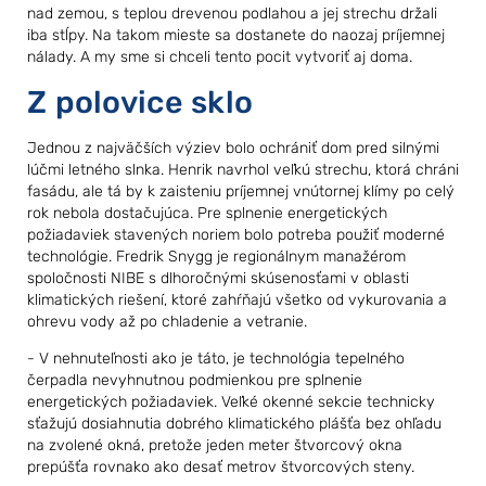
nad zemou, s teplou drevenou podlahou a jej strechu držali
iba stĺpy. Na takom mieste sa dostanete do naozaj príjemnej
nálady. A my sme si chceli tento pocit vytvoriť aj doma.
Z polovice sklo
Jednou z najväčších výziev bolo ochrániť dom pred silnými
lúčmi letného slnka. Henrik navrhol veľkú strechu, ktorá chráni
fasádu, ale tá by k zaisteniu príjemnej vnútornej klímy po celý
rok nebola dostačujúca. Pre splnenie energetických
požiadaviek stavených noriem bolo potreba použiť moderné
technológie. Fredrik Snygg je regionálnym manažérom
spoločnosti NIBE s dlhoročnými skúsenosťami v oblasti
klimatických riešení, ktoré zahŕňajú všetko od vykurovania a
ohrevu vody až po chladenie a vetranie.
- V nehnuteľnosti ako je táto, je technológia tepelného
čerpadla nevyhnutnou podmienkou pre splnenie
energetických požiadaviek. Veľké okenné sekcie technicky
sťažujú dosiahnutia dobrého klimatického plášťa bez ohľadu
na zvolené okná, pretože jeden meter štvorcový okna
prepúšťa rovnako ako desať metrov štvorcových steny.