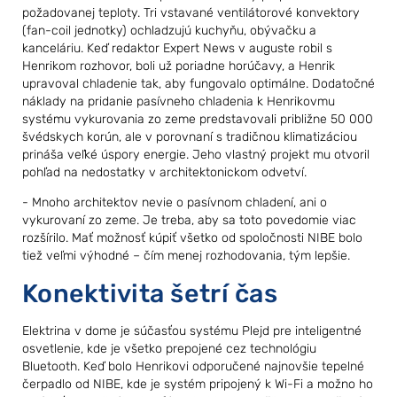
požadovanej teploty. Tri vstavané ventilátorové konvektory
(fan-coil jednotky) ochladzujú kuchyňu, obývačku a
kanceláriu. Keď redaktor Expert News v auguste robil s
Henrikom rozhovor, boli už poriadne horúčavy, a Henrik
upravoval chladenie tak, aby fungovalo optimálne. Dodatočné
náklady na pridanie pasívneho chladenia k Henrikovmu
systému vykurovania zo zeme predstavovali približne 50 000
švédskych korún, ale v porovnaní s tradičnou klimatizáciou
prináša veľké úspory energie. Jeho vlastný projekt mu otvoril
pohľad na nedostatky v architektonickom odvetví.
- Mnoho architektov nevie o pasívnom chladení, ani o
vykurovaní zo zeme. Je treba, aby sa toto povedomie viac
rozšírilo. Mať možnosť kúpiť všetko od spoločnosti NIBE bolo
tiež veľmi výhodné – čím menej rozhodovania, tým lepšie.
Konektivita šetrí čas
Elektrina v dome je súčasťou systému Plejd pre inteligentné
osvetlenie, kde je všetko prepojené cez technológiu
Bluetooth. Keď bolo Henrikovi odporučené najnovšie tepelné
čerpadlo od NIBE, kde je systém pripojený k Wi-Fi a možno ho