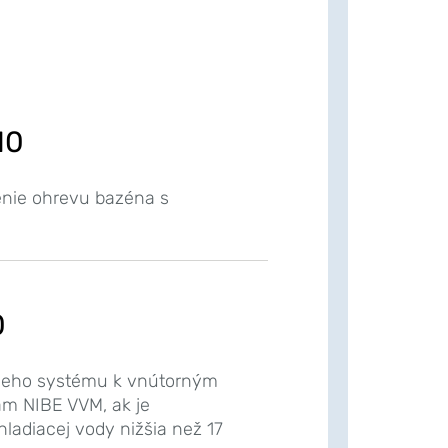
10
enie ohrevu bazéna s
0
aceho systému k vnútorným
m NIBE VVM, ak je
ladiacej vody nižšia než 17