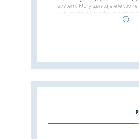
systém, ktorý zaisťuje efektívne
vykurovanie/chladenie a ohrev
výkonom. NIBE VVM 310 sa veľm
Obsahuje vstavaný ohrievač vody
vykurovacie teleso a samoregu
čerpadlá. Vďaka inteligentnej te
kontroluj spotrebu energie a st
súčasťou inteligentnej domácnost
systém automaticky reguluje vnú
maximálne pohodlie a zároveň c
prostredie.
P