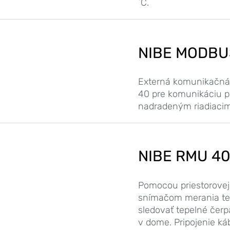
˚C.
NIBE MODBU
Externá komunikačn
40 pre komunikáciu 
nadradeným riadiaci
NIBE RMU 4
Pomocou priestorovej
snímačom merania tep
sledovať tepelné čerp
v dome. Pripojenie ká