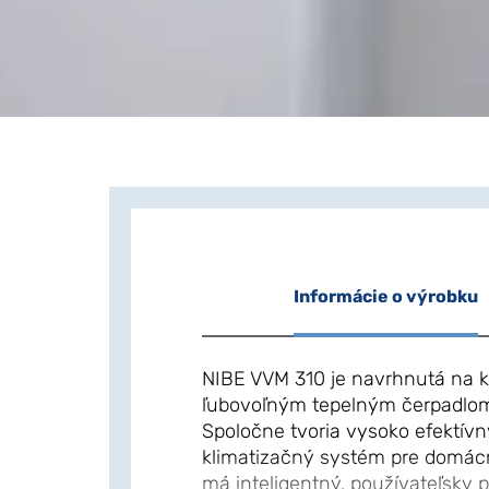
Informácie o výrobku
NIBE VVM 310 je navrhnutá na 
ľubovoľným tepelným čerpadlo
Spoločne tvoria vysoko efektívny
klimatizačný systém pre domác
má inteligentný, používateľsky pr