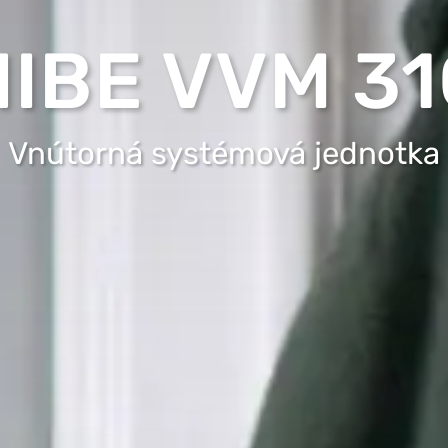
NIBE VVM 31
Vnútorná systémová jednotka