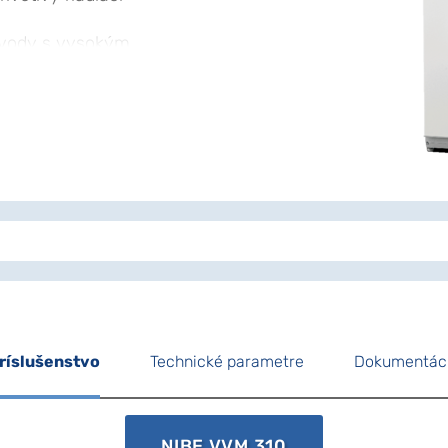
 vody s vysokým
i ľahko montuje.
, elektrické prídavné
lačné obehové
chnológii produkt
ane sa kľúčovou
i. Efektívny riadiaci
tornú klímu, zaisťuje
hráni životné
ríslušenstvo
Technické parametre
Dokumentác
NIBE VVM 310