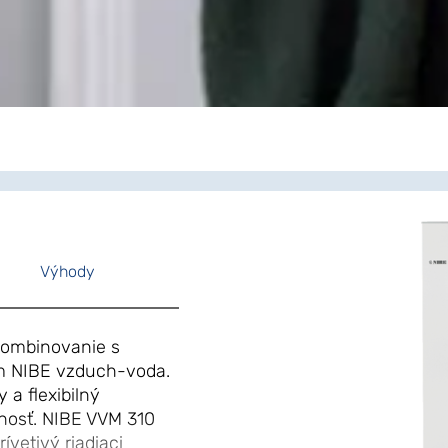
Výhody
kombinovanie s
m NIBE vzduch-voda.
 a flexibilný
nosť. NIBE VVM 310
ívetivý riadiaci