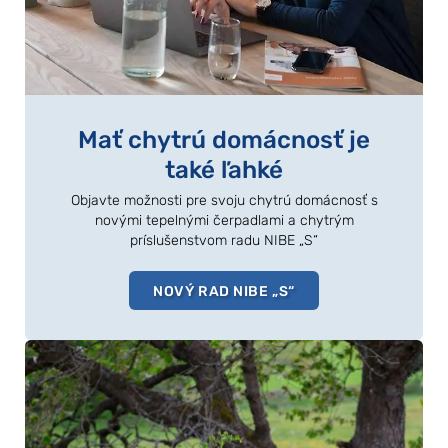
Mať chytrú domácnosť je
také ľahké
Objavte možnosti pre svoju chytrú domácnosť s
novými tepelnými čerpadlami a chytrým
príslušenstvom radu NIBE „S“
NOVÝ RAD NIBE „S“