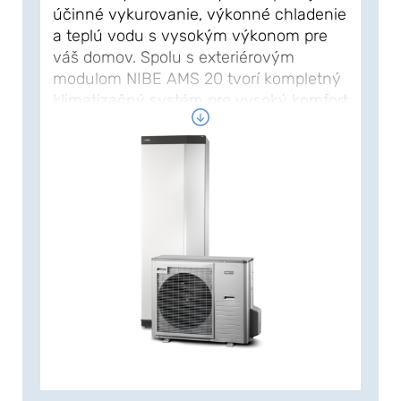
účinné vykurovanie, výkonné chladenie
a teplú vodu s vysokým výkonom pre
váš domov. Spolu s exteriérovým
modulom NIBE AMS 20 tvorí kompletný
klimatizačný systém pre vysoký komfort
s jednoduchou inštaláciou.
Systém pracuje pri vonkajšej teplote až
do -20°C a poskytuje prívodnú teplotu
až do 58°C. Zabezpečuje
optimalizované úspory, pretože sa
celoročne automaticky prispôsobuje
požiadavkám vášho domova na
výkon. Účinná funkcia chladenia
umožňuje tepelnému čerpadlu
poskytovať príjemnú vnútornú klímu aj
pri vysokých vonkajších teplotách.
Vďaka integrovanej sieti Wi-Fi a