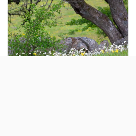
Cenník tepelných čerpadiel
NIBE pre Slovenskú
republiku
Stiahnite si akčný cenník so zvýhodnenými
ponukami produktov NIBE