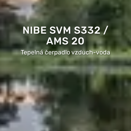
NIBE SVM S332 /
AMS 20
Tepelná čerpadlo vzduch-voda