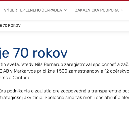
VÝBER TEPELNÉHO ČERPADLA
ZÁKAZNÍCKA PODPORA
E 70 ROKOV
je 70 rokov
tlo sveta. Vtedy Nils Bernerup zaregistroval spoločnosť a zač
AB v Markaryde približne 1 500 zamestnancov a 12 dcérskych
tems a Contura.
túra podnikania a zaujatia pre zodpovedné a transparentné po
rategickej akvizície. Spoločne sme tak mohli dosiahnuť cielen