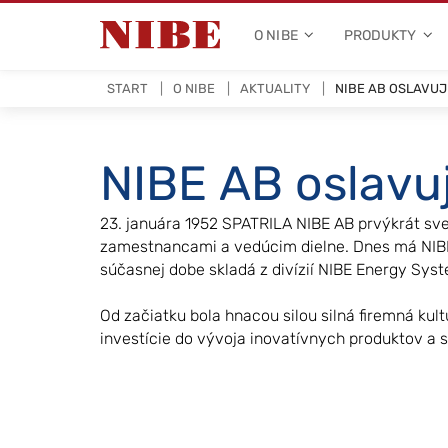
O NIBE
PRODUKTY
START
O NIBE
AKTUALITY
NIBE AB OSLAVUJ
NIBE AB oslavu
23. januára 1952 SPATRILA NIBE AB prvýkrát sve
zamestnancami a vedúcim dielne. Dnes má NIBE 
súčasnej dobe skladá z divízií NIBE Energy Sys
Od začiatku bola hnacou silou silná firemná kul
investície do vývoja inovatívnych produktov a st