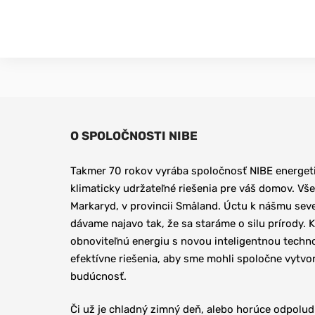
O SPOLOČNOSTI NIBE
Takmer 70 rokov vyrába spoločnosť NIBE energeti
klimaticky udržateľné riešenia pre váš domov. Vše
Markaryd, v provincii Småland. Úctu k nášmu sev
dávame najavo tak, že sa staráme o silu prírody.
obnoviteľnú energiu s novou inteligentnou techn
efektívne riešenia, aby sme mohli spoločne vytvori
budúcnosť.
Či už je chladný zimný deň, alebo horúce odpoludn