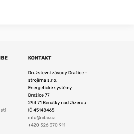
IBE
KONTAKT
Družstevní závody Dražice - 
strojírna s.r.o. 
Energetické systémy
Dražice 77
294 71 Benátky nad Jizerou
stí
IČ 45148465 
info@nibe.cz
+420 326 370 911