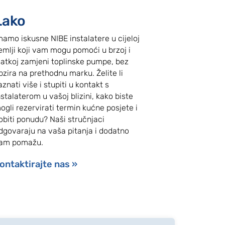
Lako
mamo iskusne NIBE instalatere u cijeloj
emlji koji vam mogu pomoći u brzoj i
latkoj zamjeni toplinske pumpe, bez
bzira na prethodnu marku. Želite li
aznati više i stupiti u kontakt s
nstalaterom u vašoj blizini, kako biste
ogli rezervirati termin kućne posjete i
obiti ponudu? Naši stručnjaci
dgovaraju na vaša pitanja i dodatno
am pomažu.
ontaktirajte nas »