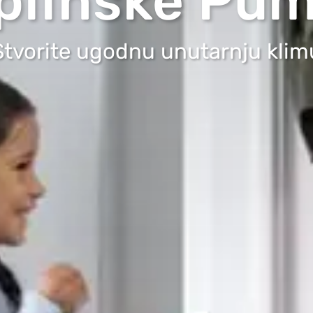
plinske Pu
Stvorite ugodnu unutarnju klim