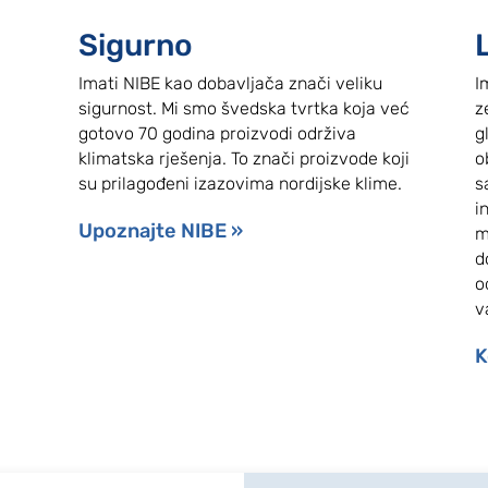
Sigurno
Imati NIBE kao dobavljača znači veliku
I
sigurnost. Mi smo švedska tvrtka koja već
z
gotovo 70 godina proizvodi održiva
g
klimatska rješenja. To znači proizvode koji
o
su prilagođeni izazovima nordijske klime.
s
i
Upoznajte NIBE »
m
,
d
o
v
K