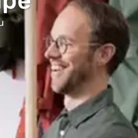
mpe
u