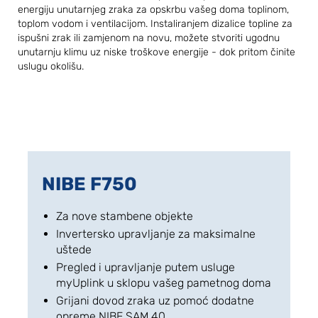
energiju unutarnjeg zraka za opskrbu vašeg doma toplinom,
toplom vodom i ventilacijom. Instaliranjem dizalice topline za
ispušni zrak ili zamjenom na novu, možete stvoriti ugodnu
unutarnju klimu uz niske troškove energije - dok pritom činite
uslugu okolišu.
NIBE F750
Za nove stambene objekte
Invertersko upravljanje za maksimalne
uštede
Pregled i upravljanje putem usluge
myUplink u sklopu vašeg pametnog doma
Grijani dovod zraka uz pomoć dodatne
opreme NIBE SAM 40