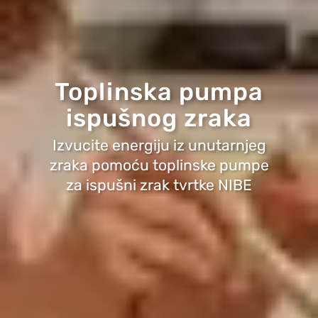
Toplinska pumpa
ispušnog zraka
Izvucite energiju iz unutarnjeg
zraka pomoću toplinske pumpe
za ispušni zrak tvrtke NIBE