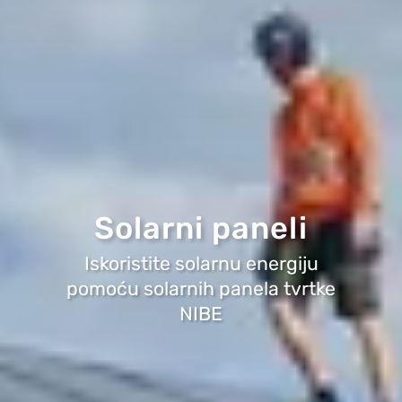
Solarni paneli
Iskoristite solarnu energiju
pomoću solarnih panela tvrtke
NIBE