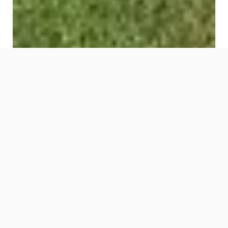
Prednosti solarne
elektrane NIBE