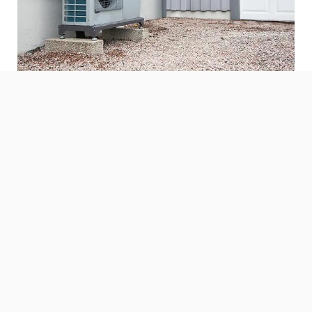
Biram toplinsku pumpu
zrak/voda
NIBE F2040
Saznaj više »