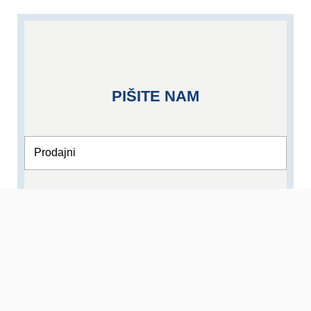
PIŠITE NAM
Vaša
email
adresa
Sadržaj
poruke