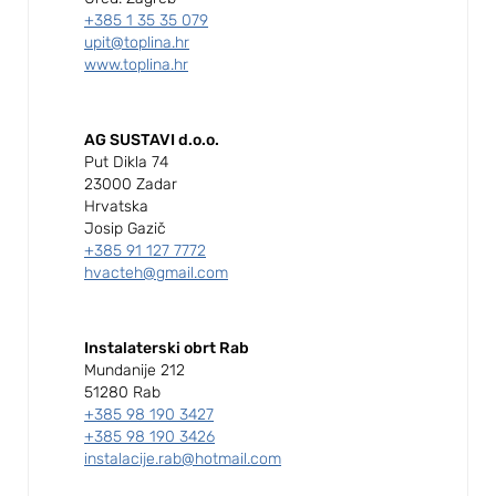
+385 1 35 35 079
upit@toplina.hr
www.toplina.hr
AG SUSTAVI d.o.o.
Put Dikla 74
23000 Zadar
Hrvatska
Josip Gazič
+385 91 127 7772
hvacteh@gmail.com
Instalaterski obrt Rab
Mundanije 212
51280 Rab
+385 98 190 3427
+385 98 190 3426
instalacije.rab@hotmail.com