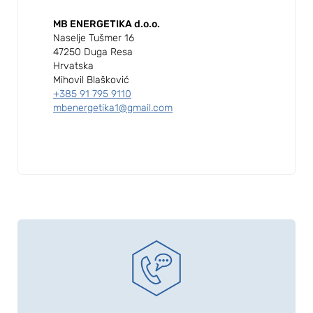
MB ENERGETIKA d.o.o.
Naselje Tušmer 16
47250 Duga Resa
Hrvatska
Mihovil Blašković
+385 91 795 9110
mbenergetika1@gmail.com