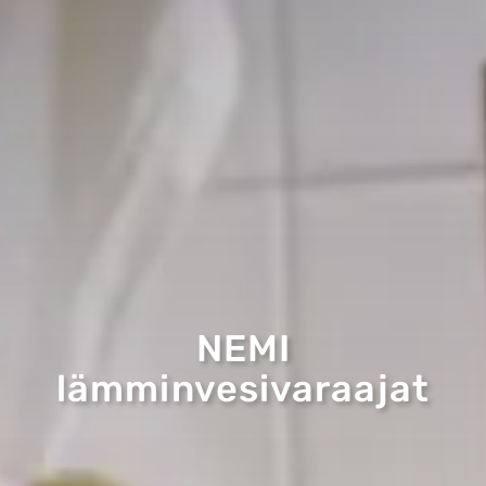
NEMI
lämminvesivaraajat