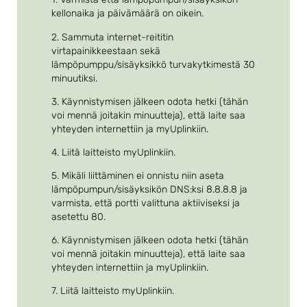
kellonaika ja päivämäärä on oikein.
2. Sammuta internet-reititin
virtapainikkeestaan sekä
lämpöpumppu/sisäyksikkö turvakytkimestä 30
minuutiksi.
3. Käynnistymisen jälkeen odota hetki (tähän
voi mennä joitakin minuutteja), että laite saa
yhteyden internettiin ja myUplinkiin.
4. Liitä laitteisto myUplinkiin.
5. Mikäli liittäminen ei onnistu niin aseta
lämpöpumpun/sisäyksikön DNS:ksi 8.8.8.8 ja
varmista, että portti valittuna aktiiviseksi ja
asetettu 80.
6. Käynnistymisen jälkeen odota hetki (tähän
voi mennä joitakin minuutteja), että laite saa
yhteyden internettiin ja myUplinkiin.
7. Liitä laitteisto myUplinkiin.