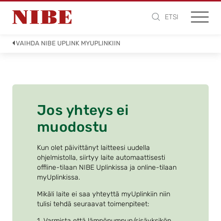
ETSI
VAIHDA NIBE UPLINK MYUPLINKIIN
Jos yhteys ei
muodostu
Kun olet päivittänyt laitteesi uudella
ohjelmistolla, siirtyy laite automaattisesti
offline-tilaan NIBE Uplinkissa ja online-tilaan
myUplinkissa.
Mikäli laite ei saa yhteyttä myUplinkiin niin
tulisi tehdä seuraavat toimenpiteet:
1. Varmista että lämpöpumpun/sisäyksikön