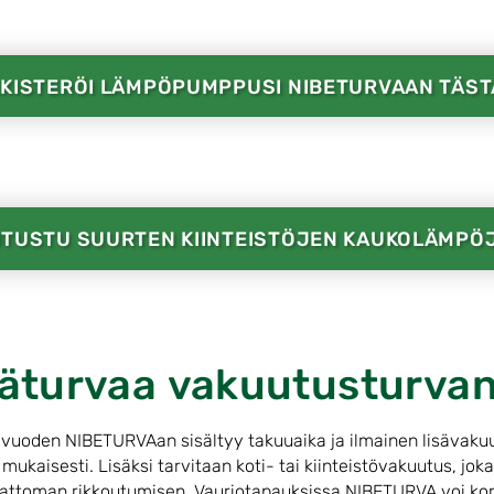
KISTERÖI LÄMPÖPUMPPUSI NIBETURVAAN TÄST
TUSTU SUURTEN KIINTEISTÖJEN KAUKOLÄMPÖ
säturvaa vakuutusturvan
vuoden NIBETURVAan sisältyy takuuaika ja ilmainen lisävakuut
mukaisesti. Lisäksi tarvitaan koti- tai kiinteistövakuutus, joka
ttoman rikkoutumisen. Vauriotapauksissa NIBETURVA voi kor