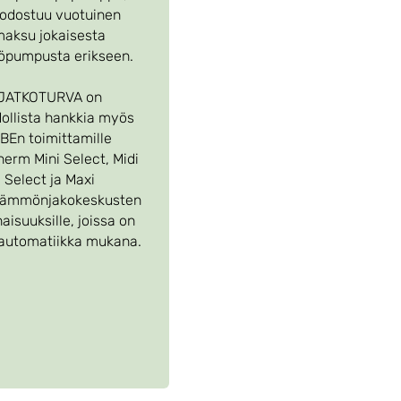
odostuu vuotuinen
aksu jokaisesta
öpumpusta erikseen.
JATKOTURVA on
llista hankkia myös
BEn toimittamille
erm Mini Select, Midi
Select ja Maxi
lämmönjakokeskusten
aisuuksille, joissa on
automatiikka mukana.