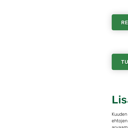
RE
TU
Li
Kuuden 
ehtojen 
arvaama