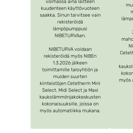
voimassa aina laitteen
mu
kuudenteen käyttövuoteen
m
saakka. Sinun tarvitsee vain
lämp
rekisteröidä
lämpöpumppusi
NIBETURVAan.
mahdo
NI
NIBETURVA voidaan
Ceteth
rekisteröidä myös NIBEn
1.3.2026 jälkeen
kauko
toimittamille taloyhtiön ja
kokon
muiden suurten
myös 
kiinteistöjen Cetetherm Mini
Select, Midi Select ja Maxi
kaukolämmönjakokeskusten
kokonaisuuksille, joissa on
myös automatiikka mukana.