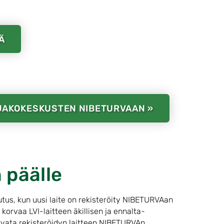
Ä
JAKOKESKUSTEN NIBETURVAAN »
 päälle
us, kun uusi laite on rekisteröity NIBETURVAan
 korvaa LVI-laitteen äkillisen ja ennalta-
vata rekisteröidyn laitteen NIBETURVAn