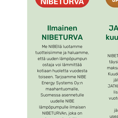
Ilmainen
J
NIBETURVA
ku
Me NIBEllä luotamme
tuotteisiimme ja haluamme,
NIBET
että uuden lämpöpumpun
täys
ostaja voi lämmittää
maksa
kotiaan huoletta vuodesta
Kuud
toiseen. Tarjoamme NIBE
jä
Energy Systems Oy:n
JATK
maahantuomalle,
li
Suomessa asennetulle
vuot
uudelle NIBE
lämpöpumpulle ilmaisen
jä
NIBETURVAn, joka on
use