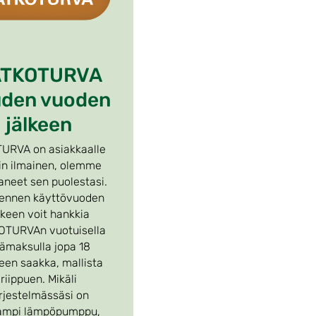
ATKOTURVA
uden vuoden
jälkeen
URVA on asiakkaalle
in ilmainen, olemme
neet sen puolestasi.
ennen käyttövuoden
lkeen voit hankkia
OTURVAn vuotuisella
sämaksulla jopa 18
een saakka, mallista
riippuen. Mikäli
rjestelmässäsi on
ampi lämpöpumppu,