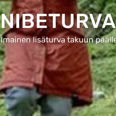
NIBETURVA
Ilmainen lisäturva takuun pääll