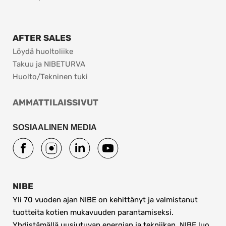
AFTER SALES
Löydä huoltoliike
Takuu ja NIBETURVA
Huolto/Tekninen tuki
AMMATTILAISSIVUT
SOSIAALINEN MEDIA
NIBE
Yli 70 vuoden ajan NIBE on kehittänyt ja valmistanut 
tuotteita kotien mukavuuden parantamiseksi. 
Yhdistämällä uusiutuvan energian ja tekniikan, NIBE luo 