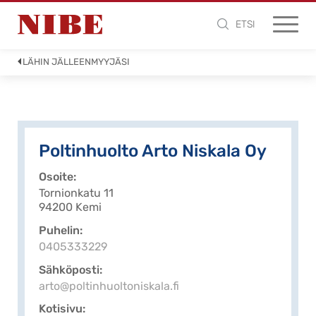
ETSI
LÄHIN JÄLLEENMYYJÄSI
Poltinhuolto Arto Niskala Oy
Osoite
Tornionkatu 11
94200 Kemi
Puhelin
0405333229
Sähköposti
arto@poltinhuoltoniskala.fi
Kotisivu