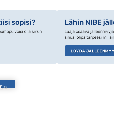
isi sopisi?
Lähin NIBE jäl
mppu voisi olla sinun
Laaja osaava jälleenmyyj
sinua, olipa tarpeesi milla
LÖYDÄ JÄLLEENMY
E »