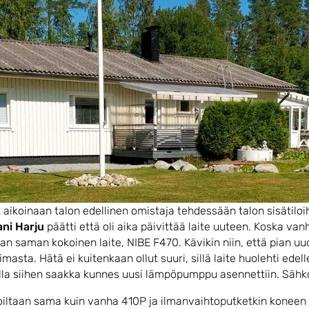
oinaan talon edellinen omistaja tehdessään talon sisätiloihin
ni Harju
päätti että oli aika päivittää laite uuteen. Koska v
ajan saman kokoinen laite, NIBE F470. Kävikin niin, että pian
ta. Hätä ei kuitenkaan ollut suuri, sillä laite huolehti edel
lla siihen saakka kunnes uusi lämpöpumppu asennettiin. Sähkö
iltaan sama kuin vanha 410P ja ilmanvaihtoputketkin koneen 