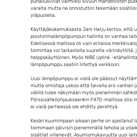
puhallusvillat valmiiksi sivuun mahdollisten put
varalta mutta ne onnistuttiin tekemään sisäti
yläpuolella.
Käyttäjäkokemuksesta Jani Harju kertoo, että 
poistoilmalämpöpumpun hallinta on vanhaa laite
Edellisessä mallissa oli vain erilaisia merkkival
toimintaa voi tarkastella suurelta värinäytöltä, 
helppokäyttöinen. Myös NIBE Uplink -etähallinta
lämpöpumppu saatiin liitettyä verkkoon.
Uusi lämpöpumppu ei vielä ole päässyt näyttämä
mutta omistaja uskoo että talvella ero vanhan
välillä tulee näkymään myös pienemmän sähkö
Pörssisähköohjaukseenkin F470-mallissa olisi m
ei vielä perheessä ole ehditty perehtyä.
Kesän kuumimpaan aikaan perhe on ajastanut l
toimimaan päivisin pienemmällä teholla ja yöaika
sisätilat viilenevät. Asumismukavuutta uusi lai