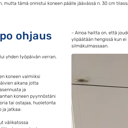
in, mutta tämä onnistui koneen päälle jäävässä n. 30 cm tilassa
ppo ohjaus
- Ainoa haitta on, että jou
ylipäätään hengissä kun ei 
silmäkulmassaan.
ului yhden työpäivän verran,
den koneen valmiiksi
ivien aikana jotta
asennusta ja
 vanhan koneen pyynnöstäni
oria tai ostajaa, huoletonta
 ja jatkaa:
ut välikatossa