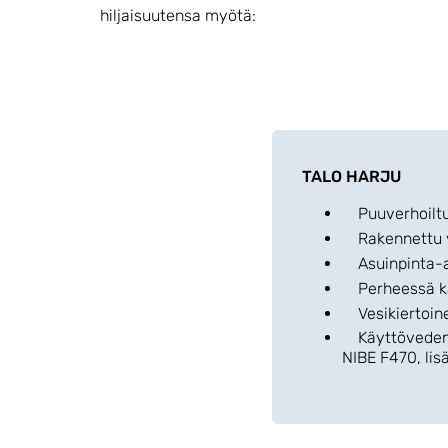
hiljaisuutensa myötä:
TALO HARJU
Puuverhoiltu 
Rakennettu v. 
Asuinpinta-a
Perheessä kaks
Vesikiertoine
Käyttöveden j
NIBE F470, lis