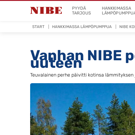
PYYDÄ
HANKKIMASSA
TARJOUS
LÄMPÖPUMPPU
START
HANKKIMASSA LÄMPÖPUMPPUA
NIBE K
Vanhan NIBE 
uuteen
Teuvalainen perhe päivitti kotinsa lämmitykse