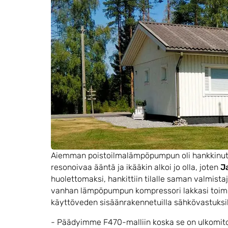
Aiemman poistoilmalämpöpumpun oli hankkinut aik
resonoivaa ääntä ja ikääkin alkoi jo olla, joten
Ja
huolettomaksi, hankittiin tilalle saman valmist
vanhan lämpöpumpun kompressori lakkasi toimimas
käyttöveden sisäänrakennetuilla sähkövastuksi
- Päädyimme F470-malliin koska se on ulkomito