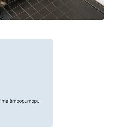
toilmalämpöpumppu