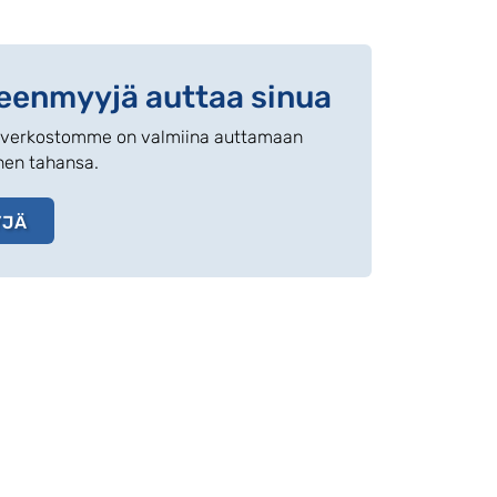
leenmyyjä auttaa sinua
äverkostomme on valmiina auttamaan
inen tahansa.
YJÄ