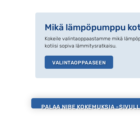
Mikä lämpöpumppu koti
Kokeile valintaoppaastamme mikä lämpöpu
kotiisi sopiva lämmitysratkaisu.
VALINTAOPPAASEEN
PALAA NIBE KOKEMUKSIA -SIVULL