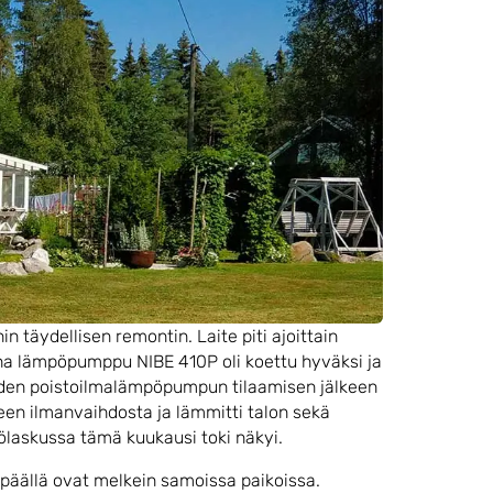
 täydellisen remontin. Laite piti ajoittain
anha lämpöpumppu NIBE 410P oli koettu hyväksi ja
 uuden poistoilmalämpöpumpun tilaamisen jälkeen
leen ilmanvaihdosta ja lämmitti talon sekä
laskussa tämä kuukausi toki näkyi.
päällä ovat melkein samoissa paikoissa.