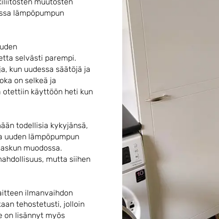
kiliitosten muutosten
loissa lämpöpumpun
uuden
tta selvästi parempi.
oja, kun uudessa säätöjä ja
joka on selkeä ja
 otettiin käyttöön heti kun
än todellisia kykyjänsä,
 ja uuden lämpöpumpun
laskun muodossa.
ahdollisuus, mutta siihen
aitteen ilmanvaihdon
an tehostetusti, jolloin
te on lisännyt myös