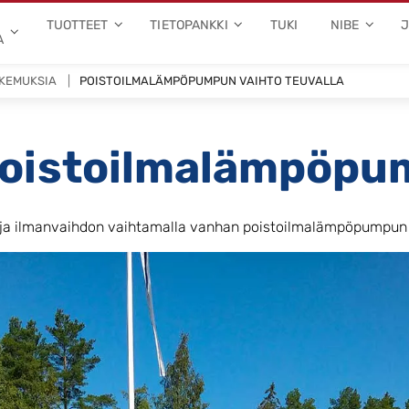
TUOTTEET
TIETOPANKKI
TUKI
NIBE
A
OKEMUKSIA
POISTOILMALÄMPÖPUMPUN VAIHTO TEUVALLA
poistoilmalämpöpu
n ja ilmanvaihdon vaihtamalla vanhan poistoilmalämpöpumpun 