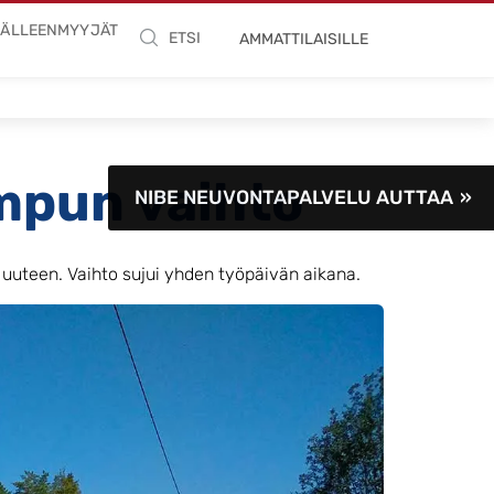
JÄLLEENMYYJÄT
ETSI
AMMATTILAISILLE
mpun vaihto
NIBE NEUVONTAPALVELU AUTTAA
uuteen. Vaihto sujui yhden työpäivän aikana.