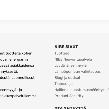
NIBE SIVUT
ut tuotteita kotien 
Tuotteet
van energian ja 
NIBE Neuvontapalvelu
dessä asiakkaidensa 
Löydä jälleenmyyjä
nnyksestä, 
Lämpöpumpun valintaopas
destä. Luonnollisesti.
Blogi ja uutiset
Tietosuoja
eenmyyjä- ja 
Hallinnoi suostumusmäärityksi
asiakaspalvelullamme. 
Product Security
OTA YHTEYTTÄ