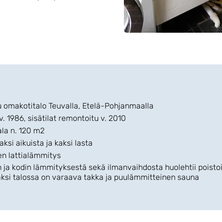
omakotitalo Teuvalla, Etelä-Pohjanmaalla
1986, sisätilat remontoitu v. 2010
la n. 120 m2
i aikuista ja kaksi lasta
n lattialämmitys
a kodin lämmityksestä sekä ilmanvaihdosta huolehtii pois
äksi talossa on varaava takka ja puulämmitteinen sauna