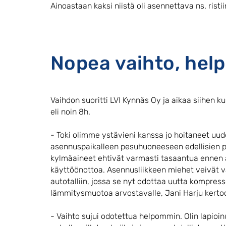
Ainoastaan kaksi niistä oli asennettava ns. risti
Nopea vaihto, hel
Vaihdon suoritti LVI Kynnäs Oy ja aikaa siihen k
eli noin 8h.
- Toki olimme ystävieni kanssa jo hoitaneet uu
asennuspaikalleen pesuhuoneeseen edellisien pä
kylmäaineet ehtivät varmasti tasaantua ennen 
käyttöönottoa. Asennusliikkeen miehet veivät
autotalliin, jossa se nyt odottaa uutta kompress
lämmitysmuotoa arvostavalle, Jani Harju kertoo
- Vaihto sujui odotettua helpommin. Olin lapioin