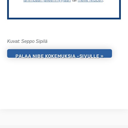
lähimpään jälleenmyyjään
tai
meille NIBEen
.
Kuvat: Seppo Sipilä
PALAA NIBE KOKEMUKSIA -SIVULLE »