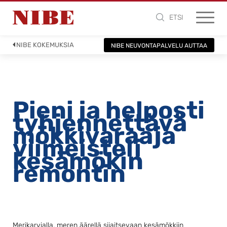
ETSI
NIBE KOKEMUKSIA
NIBE NEUVONTAPALVELU AUTTAA
Pieni ja helposti
tyhjennettävä
mökkivaraaja
viimeisteli
kesämökin
remontin
Merikarvialla, meren äärellä sijaitsevaan kesämökkiin