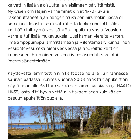
kaivattiin lisää valoisuutta ja yleisilmeen päivittämistä.
Nykyisen omistajan vanhemmat olivat 1970-luvulla
rakennuttaneet ajan hengen mukaisen hirsimökin, jossa oli
sen ajan luksusta; sekä sähköt että lankapuhelin! Lisäksi
keittiöön tuli kylmä vesi sähköpumpulla kaivosta. Vuosien
varrella tuli lisää mukavuuksia; uusi kamari vieraita varten,
ilmalämpöpumppu lämmittämään ja viilentämään, kunnallinen
vesijohtovesi, sekä pieni vesivessa ja apukeittiö keittiön
kupeeseen. Harmaiden vesien kivipesäsuodatus vaihtui
imeytysjärjestelmään.
Käyttövettä lämmitettiin niin keittiössä hellalla kuin rannassa
saunan padassa, kunnes vuonna 2008 hankittiin apukeittiön
pöytätason alle 35 litran sähköinen lämminvesivaraaja HAATO
HK35, josta riitti hyvin vettä niin tiskaamiseen kuin käsien
pesuun apukeittiön puolella.