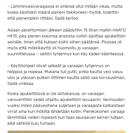
- Lämminvesivaraajassa ei sinänsä ollut mitään vikaa, mutta
koska käsitiskin määrä pieneni tiskikoneen myötä, todettiin
että pienempikin riittäisi, Sipilä kertoo.
Asiaan perehtymisen jälkeen päädyttiin 15 litran malliin HAATO
HK15, joka pienen kokonsa ansiosta voitiin sijoittaa apukeittiön
seinälle, ilman että kukaan kolhii siihen päätänsä. Plussaa oli
myös että mökkikäyttö oli huomioitu jo varaajan
suunnittelussa – säiliön tyhjennys kun käy käden käänteessä.
- Käyttöohjeet olivat selkeät ja varaajan tyhjennys on
helppoa ja nopeaa. Mukana tuli putki, jonka kautta vesi valuu
ulos ja yläosan putken liittimen kautta säiliö saa korvausilman,
Sipilä vinkkaa.
Koska apukeittiössä ei ole lattiakaivoa, on varaajan
varoventtiilin vedet ohjattu apukeittiön lavuaariin. Varmuuden
vuoksi mökin päävesihana suljetaan ja varaajasta katkaistaan
virrat aina kun mökiltä lähdetään kotiin. Pienikokoinen varaaja
lämmittää veden nopeasti kun taas seuraavan kerran tullaan,
eikä sähköä kulu turhaan.